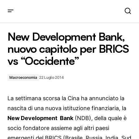
New Development Bank, nuovo capitolo per BRICS vs
“Occidente”
New Development Bank,
nuovo capitolo per BRICS
vs “Occidente”
Macroeconomia
22 Luglio 2014
La settimana scorsa la Cina ha annunciato la
nascita di una nuova istituzione finanziaria, la
New Development Bank
(NDB), della quale è
socio fondatore assieme agli altri paesi
emergenti del BRICS (Brasile, Russia, India, Sud