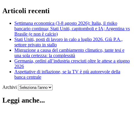
Articoli recenti
Settimana economica (3-8 agosto 2026): Italia, il risiko
bancario continua; Stati Uniti, capitomboli e IA; Argentina vs
Brasile (e non è calcio)
Stati Uniti, posti di lavoro in calo a luglio 2026. Giù P.A.,
settore privato in stallo
Migrazione a causa del cambiamento climatico, tante tesi e
una sola certezza: la complessità
Germania, ordini all’industria cresciuti oltre le attese a giugno
2026
Aspettative di inflazione, se la TV è più autorevole della
banca centrale
Archivi
Leggi anche...