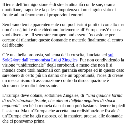
Il tema dell’immigrazione è di stretta attualità con le sue, oramai
quotidiane, tragedie e la palese impotenza di un singolo stato di
fronte ad un fenomeno di proporzioni enormi.
Sembrano temi apparentemente con pochissimi punti di contatto ma
non è così, tutti e due chiedono fortemente all’Europa cos’è e cosa
vuol diventare. Il semestre europeo può essere l’occasione per
cercare di rilanciare queste domande e metterle finalmente al centro
del dibattito.
C’è una bella proposta, sul tema della crescita, lanciata ieri
sul
Sole24ore dall’economista Luigi Zingales
. Pur non condividendo la
visione “unidirezionale” degli eurobond, a meno che non li si
intenda come titoli nazionali con garanzia europea ed in questo caso
sarebbero di certo più un danno che un’opportunità, l’idea di creare
un meccanismo di assicurazione contro la disoccupazione è
sicuramente molto interessante.
L’Europa deve dotarsi, sottolinea Zingales, di “
una qualche forma
di redistribuzione fiscale, che attenui l’effetto negativo di shock
regionali
” perchè la moneta da sola non può bastare a tenere in piedi
il sistema. Ma un’Europa che accetta una redistribuzione fiscale è
un’Europa che ha già risposto, ed in maniera precisa, alle domande
che ci ponevamo prima.