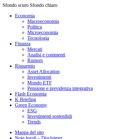
Sfondo scuro
Sfondo chiaro
Economia
Macroeconomia
Politica
Microeconomia
Tecnologia
Finanza
Mercati
Analisi e commenti
Rumors
Risparmio
Asset Allocation
Investimenti
Mondo ETF
Pensione e previdenza integrativa
Flash Economia
K Briefing
Green Economy
ESG
Investimenti sostenibili
Trends
Mappa del sito
Note legali – Disclaimer