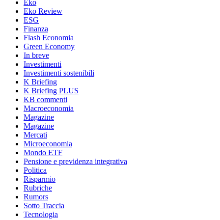
Eko
Eko Review
ESG
Finanza
Flash Economia
Green Economy
In breve
Investimenti
Investimenti sostenibili
K Briefing
K Briefing PLUS
KB commenti
Macroeconomia
Magazine
Magazine
Mercati
Microeconomia
Mondo ETF
Pensione e previdenza integrativa
Politica
Risparmio
Rubriche
Rumors
Sotto Traccia
Tecnologia