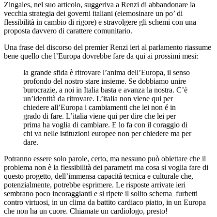
Zingales, nel suo articolo, suggeriva a Renzi di abbandonare la
vecchia strategia dei governi italiani (elemosinare un po’ di
flessibilità in cambio di rigore) e stravolgere gli schemi con una
proposta davvero di carattere comunitario.
Una frase del discorso del premier Renzi ieri al parlamento riassume
bene quello che l’Europa dovrebbe fare da qui ai prossimi mesi:
la grande sfida è ritrovare l’anima dell’Europa, il senso
profondo del nostro stare insieme. Se dobbiamo unire
burocrazie, a noi in Italia basta e avanza la nostra. C’è
un’identità da ritrovare. L’italia non viene qui per
chiedere all’Europa i cambiamenti che lei non é in
grado di fare. L’italia viene qui per dire che lei per
prima ha voglia di cambiare. E lo fa con il coraggio di
chi va nelle istituzioni europee non per chiedere ma per
dare.
Potranno essere solo parole, certo, ma nessuno può obiettare che il
problema non è la flessibilità dei parametri ma cosa si voglia fare di
questo progetto, dell’immensa capacità tecnica e culturale che,
potenzialmente, potrebbe esprimere. Le risposte arrivate ieri
sembrano poco incoraggianti e si ripete il solito schema furbetti
contro virtuosi, in un clima da battito cardiaco piatto, in un Europa
che non ha un cuore. Chiamate un cardiologo, presto!