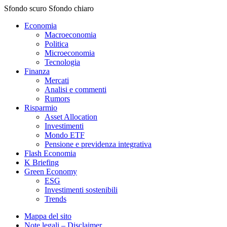
Sfondo scuro
Sfondo chiaro
Economia
Macroeconomia
Politica
Microeconomia
Tecnologia
Finanza
Mercati
Analisi e commenti
Rumors
Risparmio
Asset Allocation
Investimenti
Mondo ETF
Pensione e previdenza integrativa
Flash Economia
K Briefing
Green Economy
ESG
Investimenti sostenibili
Trends
Mappa del sito
Note legali – Disclaimer