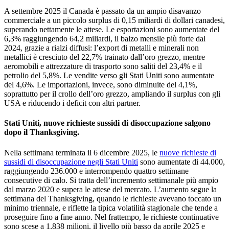
A settembre 2025 il Canada è passato da un ampio disavanzo
commerciale a un piccolo surplus di 0,15 miliardi di dollari canadesi,
superando nettamente le attese. Le esportazioni sono aumentate del
6,3% raggiungendo 64,2 miliardi, il balzo mensile più forte dal
2024, grazie a rialzi diffusi: l’export di metalli e minerali non
metallici è cresciuto del 22,7% trainato dall’oro grezzo, mentre
aeromobili e attrezzature di trasporto sono saliti del 23,4% e il
petrolio del 5,8%. Le vendite verso gli Stati Uniti sono aumentate
del 4,6%. Le importazioni, invece, sono diminuite del 4,1%,
soprattutto per il crollo dell’oro grezzo, ampliando il surplus con gli
USA e riducendo i deficit con altri partner.
Stati Uniti, nuove richieste sussidi di disoccupazione salgono
dopo il Thanksgiving.
Nella settimana terminata il 6 dicembre 2025, le
nuove richieste di
sussidi di disoccupazione negli Stati Uniti
sono aumentate di 44.000,
raggiungendo 236.000 e interrompendo quattro settimane
consecutive di calo. Si tratta dell’incremento settimanale più ampio
dal marzo 2020 e supera le attese del mercato. L’aumento segue la
settimana del Thanksgiving, quando le richieste avevano toccato un
minimo triennale, e riflette la tipica volatilità stagionale che tende a
proseguire fino a fine anno. Nel frattempo, le richieste continuative
sono scese a 1,838 milioni, il livello più basso da aprile 2025 e