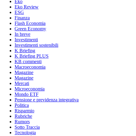
Eko
Eko Review
ESG
Finanza
Flash Economia
Green Economy
In breve
Investimenti
Investimenti sostenibili
K Briefing
K Briefing PLUS
KB commenti
Macroeconomia
Magazine
Magazine
Mercati
Microeconomia
Mondo ETF
Pensione e previdenza integrativa
Politica
Risparmio
Rubriche
Rumors
Sotto Traccia
Tecnologia