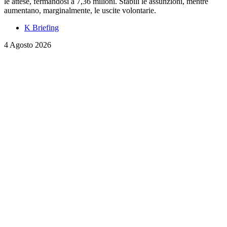
le attese, fermandosi a 7,36 milioni. Stabili le assunzioni, mentre
aumentano, marginalmente, le uscite volontarie.
K Briefing
4 Agosto 2026