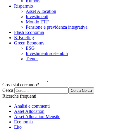
Rumors
Risparmio
Asset Allocation
Investimenti
Mondo ETF
Pensione e previdenza integrativa
Flash Economia
K Briefing
Green Economy
ESG
Investimenti sostenibili
Trends
Cosa stai cercando?
Cerca
Cerca
Cerca
Ricerche frequenti
Analisi e commenti
Asset Allocation
Asset Allocation Mensile
Economia
Eko