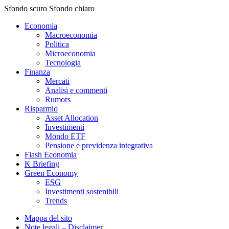
Sfondo scuro
Sfondo chiaro
Economia
Macroeconomia
Politica
Microeconomia
Tecnologia
Finanza
Mercati
Analisi e commenti
Rumors
Risparmio
Asset Allocation
Investimenti
Mondo ETF
Pensione e previdenza integrativa
Flash Economia
K Briefing
Green Economy
ESG
Investimenti sostenibili
Trends
Mappa del sito
Note legali – Disclaimer