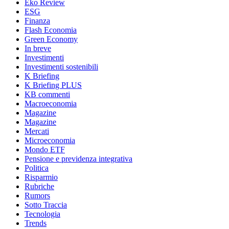
Eko Review
ESG
Finanza
Flash Economia
Green Economy
In breve
Investimenti
Investimenti sostenibili
K Briefing
K Briefing PLUS
KB commenti
Macroeconomia
Magazine
Magazine
Mercati
Microeconomia
Mondo ETF
Pensione e previdenza integrativa
Politica
Risparmio
Rubriche
Rumors
Sotto Traccia
Tecnologia
Trends