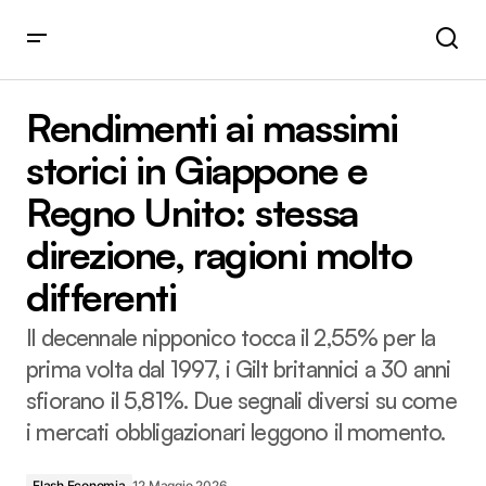
Rendimenti ai massimi storici in Giappone e Regno Unito:
stessa direzione, ragioni molto differenti
Rendimenti ai massimi
storici in Giappone e
Regno Unito: stessa
direzione, ragioni molto
differenti
Il decennale nipponico tocca il 2,55% per la
prima volta dal 1997, i Gilt britannici a 30 anni
sfiorano il 5,81%. Due segnali diversi su come
i mercati obbligazionari leggono il momento.
Flash Economia
12 Maggio 2026