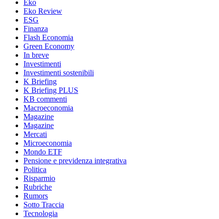
Eko
Eko Review
ESG
Finanza
Flash Economia
Green Economy
In breve
Investimenti
Investimenti sostenibili
K Briefing
K Briefing PLUS
KB commenti
Macroeconomia
Magazine
Magazine
Mercati
Microeconomia
Mondo ETF
Pensione e previdenza integrativa
Politica
Risparmio
Rubriche
Rumors
Sotto Traccia
Tecnologia