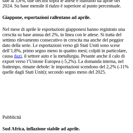
sale al 3,8%, due decimi sopra le attese e massimo da aprile del
2024. Su base mensile il rialzo è superiore al punto percentuale.
Giappone, esportazioni rallentano ad aprile.
Nel mese di aprile le esportazioni giapponesi hanno registrato una
crescita su base annua del 2%, in linea con le attese. Si tratta del
settimo rilevamento consecutivo in crescita ma anche del peggior
dato della serie. Le esportazioni verso gli Stati Uniti sono scese
dell’1,8%, primo segno meno in quattro mesi; colpiti in particolare,
causa
dazi
, il settore auto e la metallurgia. Pesante anche il calo di
export verso l’Unione Europea (-5,2%). La domanda interna, nel
frattempo, rimane debole: le importazioni scendono del 2,2% (-11%
quelle dagli Stati Uniti); secondo segno meno del 2025.
Pubblicità
Sud Africa, inflazione stabile ad aprile.