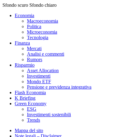
Sfondo scuro
Sfondo chiaro
Economia
Macroeconomia
Politica
Microeconomia
Tecnologia
Finanza
Mercati
Analisi e commenti
Rumors
Risparmio
Asset Allocation
Investimenti
Mondo ETF
Pensione e previdenza integrativa
Flash Economia
K Briefing
Green Economy
ESG
Investimenti sostenibili
Trends
Mappa del sito
Note legali – Disclaimer