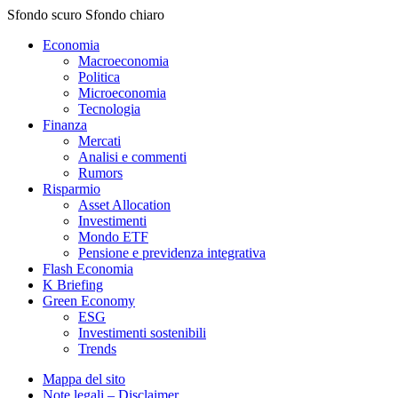
Sfondo scuro
Sfondo chiaro
Economia
Macroeconomia
Politica
Microeconomia
Tecnologia
Finanza
Mercati
Analisi e commenti
Rumors
Risparmio
Asset Allocation
Investimenti
Mondo ETF
Pensione e previdenza integrativa
Flash Economia
K Briefing
Green Economy
ESG
Investimenti sostenibili
Trends
Mappa del sito
Note legali – Disclaimer