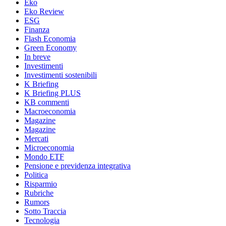
Eko
Eko Review
ESG
Finanza
Flash Economia
Green Economy
In breve
Investimenti
Investimenti sostenibili
K Briefing
K Briefing PLUS
KB commenti
Macroeconomia
Magazine
Magazine
Mercati
Microeconomia
Mondo ETF
Pensione e previdenza integrativa
Politica
Risparmio
Rubriche
Rumors
Sotto Traccia
Tecnologia