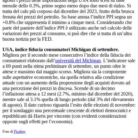
agosto i prezzi delle importazioni negli USA sono scesi su base
mensile dello 0.3%, primo segno meno dopo due mesi di rialzo. Si
tratta del calo più corposo dal dicembre del 2023, frutto della brusca
frenata dei prezzi del petrolio. Su base annua l’indice PPI segna un
+0.8% che rappresenta il minimo a cinque mesi. Considerando che
parte del paniere dell’indice PPI è utilizzato anche nel calcolo delle
variazioni dei prezzi al consumo, si può dire che si tratta di un’altra
buona notizia per la FED.
USA, indice fiducia consumatori Michigan di settembre.
Migliora per il secondo mese consecutivo l’indice della fiducia dei
consumatori elaborato dall’
università del Michigan
. L’indicatore sale
a 69 punti nella stima preliminare di settembre, un punto oltre le
attese e massimo dal maggio scorso. Migliora sia la componente
sulle aspettative economiche, sia quella relativa alla condizione
attuale con un aumento della propensione degli acquisti dovuto ad
una percezione dei prezzi in discesa. Scende di un decimo
l’inflazione attesa a 12 mesi (2.7%, minimo dal dicembre del 2020),
mentre sale al 3.1% quella di lungo periodo (dal 3% del rilevamento
di agosto). Il dato curioso riguarda l’esito delle elezioni di novembre:
per il sondaggio una percentuale crescente di elettori democratici e
repubblicani dà Harris per vincente (con evidenti considerazioni
opposte sugli effetti per l’economia).
Foto di
Pixabay