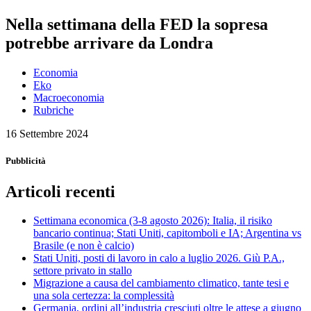
Nella settimana della FED la sopresa
potrebbe arrivare da Londra
Economia
Eko
Macroeconomia
Rubriche
16 Settembre 2024
Pubblicità
Articoli recenti
Settimana economica (3-8 agosto 2026): Italia, il risiko
bancario continua; Stati Uniti, capitomboli e IA; Argentina vs
Brasile (e non è calcio)
Stati Uniti, posti di lavoro in calo a luglio 2026. Giù P.A.,
settore privato in stallo
Migrazione a causa del cambiamento climatico, tante tesi e
una sola certezza: la complessità
Germania, ordini all’industria cresciuti oltre le attese a giugno