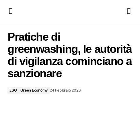
Pratiche di greenwashing, le autorità di vigilanza cominciano
a sanzionare
Pratiche di
greenwashing, le autorità
di vigilanza cominciano a
sanzionare
ESG
Green Economy
24 Febbraio 2023