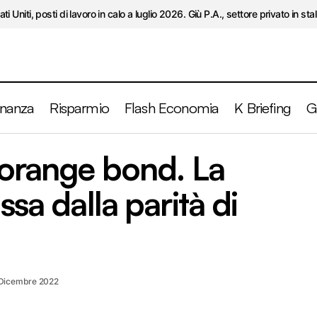
ati Uniti, posti di lavoro in calo a luglio 2026. Giù P.A., settore privato in stal
inanza
Risparmio
Flash Economia
K Briefing
G
Arriva il primo orange bond. La sostenibilità
y
o orange bond. La
parità di genere
i
ssa dalla parità di
Dicembre 2022