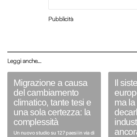
Pubblicità
Leggi anche...
Migrazione a causa
Il si
del cambiamento
europ
climatico, tante tesi e
ma la
una sola certezza: la
decar
complessità
indust
ancor
Un nuovo studio su 127 paesi in via di