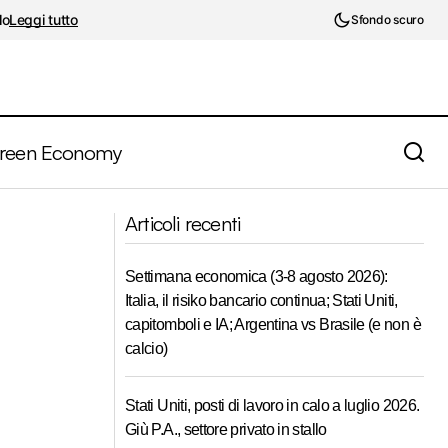
lo
Leggi tutto
Sfondo scuro
reen Economy
 passa dalla
Sondaggi PMI di dicembre, prosegue la
Articoli recenti
fase di contrazione
Settimana economica (3-8 agosto 2026):
Italia, il risiko bancario continua; Stati Uniti,
capitomboli e IA; Argentina vs Brasile (e non è
calcio)
Stati Uniti, posti di lavoro in calo a luglio 2026.
Giù P.A., settore privato in stallo