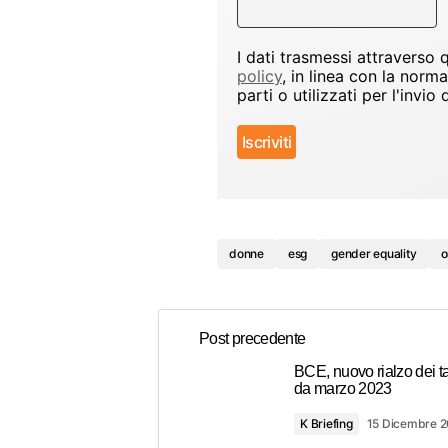
I dati trasmessi attraverso
policy
, in linea con la norm
parti o utilizzati per l'inv
donne
esg
gender equality
o
Post precedente
BCE, nuovo rialzo dei t
da marzo 2023
K Briefing
15 Dicembre 