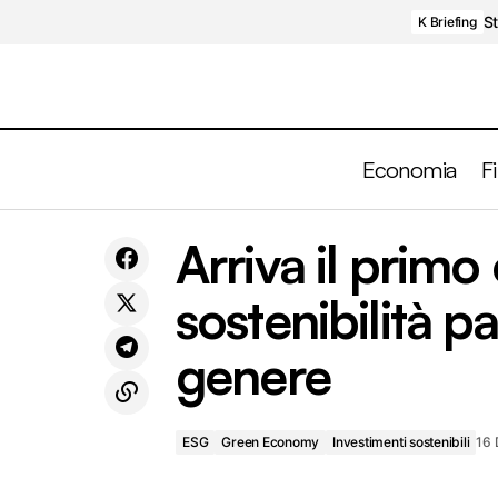
St
K Briefing
Economia
F
ESG
Green Econom
BCE, nuovo rialzo dei tassi e QT da
Arriva il prim
marzo 2023
Investimenti sostenibil
sostenibilità pa
genere
ESG
Green Economy
Investimenti sostenibili
16 