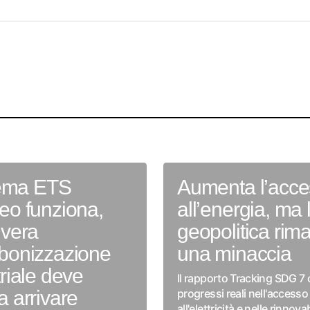
stema ETS
Aumenta l’acc
eo funziona,
all’energia, ma l
 vera
geopolitica rim
bonizzazione
una minaccia
riale deve
Il rapporto Tracking SDG 7 c
a arrivare
progressi reali nell'accesso
all'elettricità e nelle rinnova