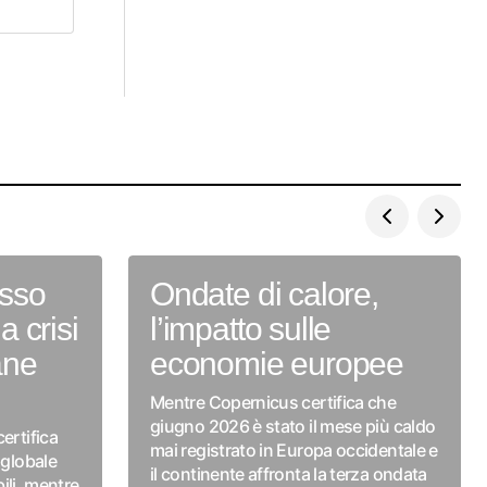
esso
Ondate di calore,
a crisi
l’impatto sulle
ane
economie europee
Mentre Copernicus certifica che
giugno 2026 è stato il mese più caldo
ertifica
mai registrato in Europa occidentale e
 globale
il continente affronta la terza ondata
bili, mentre