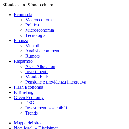
Sfondo scuro
Sfondo chiaro
Economia
Macroeconomia
Politica
Microeconomia
Tecnologia
Finanza
Mercati
Analisi e commenti
Rumors
Risparmio
Asset Allocation
Investimenti
Mondo ETF
Pensione e previdenza integrativa
Flash Economia
K Briefing
Green Economy
ESG
Investimenti sostenibili
Trends
Mappa del sito
Note legali – Disclaimer