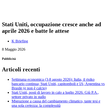
Stati Uniti, occupazione cresce anche ad
aprile 2026 e batte le attese
K Briefing
8 Maggio 2026
Pubblicità
Articoli recenti
Settimana economica (3-8 agosto 2026): Italia, il risiko
bancario continua; Stati Uniti, capitomboli e IA; Argentina vs
Brasile (e non è calcio)
Stati Uniti, posti di lavoro in calo a luglio 2026. Giù P.A.,
settore privato in stallo
Migrazione a causa del cambiamento climatico, tante tesi e
una sola certezza: la complessità