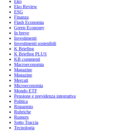
Eko
Eko Review
ESG
Finanza
Flash Economia
Green Economy
In breve
Investimenti
Investimenti sostenibili
K Briefing
K Briefing PLUS
KB commenti
Macroeconomia
Magazine
Magazine
Mercati
Microeconomia
Mondo ETF
Pensione e previdenza integrativa
Politica
Risparmio
Rubriche
Rumors
Sotto Traccia
Tecnologia