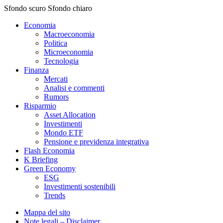
Sfondo scuro
Sfondo chiaro
Economia
Macroeconomia
Politica
Microeconomia
Tecnologia
Finanza
Mercati
Analisi e commenti
Rumors
Risparmio
Asset Allocation
Investimenti
Mondo ETF
Pensione e previdenza integrativa
Flash Economia
K Briefing
Green Economy
ESG
Investimenti sostenibili
Trends
Mappa del sito
Note legali – Disclaimer