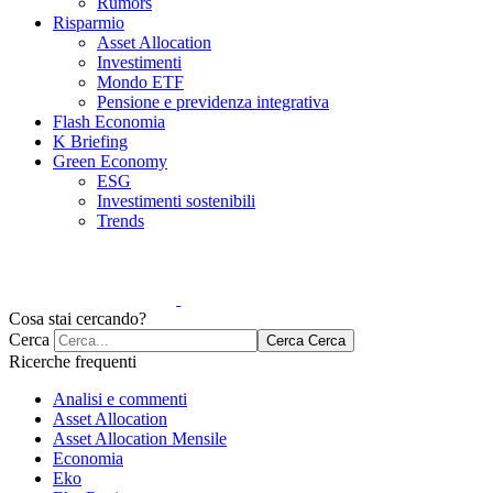
Rumors
Risparmio
Asset Allocation
Investimenti
Mondo ETF
Pensione e previdenza integrativa
Flash Economia
K Briefing
Green Economy
ESG
Investimenti sostenibili
Trends
Cosa stai cercando?
Cerca
Cerca
Cerca
Ricerche frequenti
Analisi e commenti
Asset Allocation
Asset Allocation Mensile
Economia
Eko