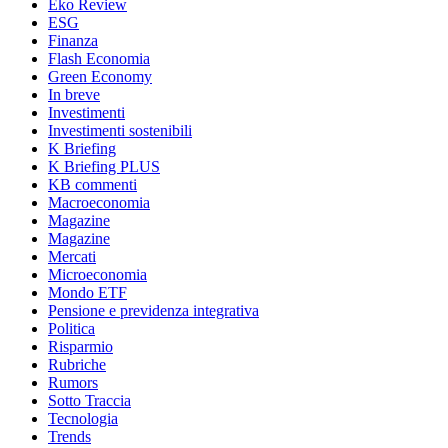
Eko Review
ESG
Finanza
Flash Economia
Green Economy
In breve
Investimenti
Investimenti sostenibili
K Briefing
K Briefing PLUS
KB commenti
Macroeconomia
Magazine
Magazine
Mercati
Microeconomia
Mondo ETF
Pensione e previdenza integrativa
Politica
Risparmio
Rubriche
Rumors
Sotto Traccia
Tecnologia
Trends