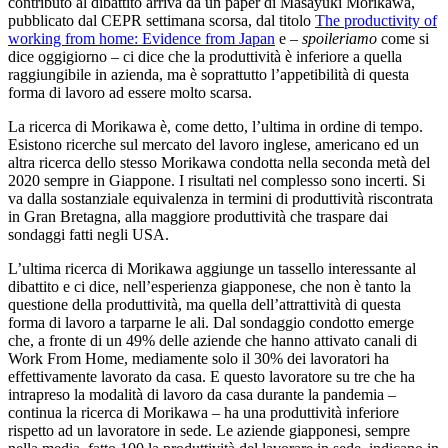
contributo al dibattito arriva da un paper di Masayuki Morikawa,
pubblicato dal CEPR settimana scorsa, dal titolo
The productivity of
working from home: Evidence from Japan
e –
spoileriamo
come si
dice oggigiorno – ci dice che la produttività è inferiore a quella
raggiungibile in azienda, ma è soprattutto l’appetibilità di questa
forma di lavoro ad essere molto scarsa.
La ricerca di Morikawa è, come detto, l’ultima in ordine di tempo.
Esistono ricerche sul mercato del lavoro inglese, americano ed un
altra ricerca dello stesso Morikawa condotta nella seconda metà del
2020 sempre in Giappone. I risultati nel complesso sono incerti. Si
va dalla sostanziale equivalenza in termini di produttività riscontrata
in Gran Bretagna, alla maggiore produttività che traspare dai
sondaggi fatti negli USA.
L’ultima ricerca di Morikawa aggiunge un tassello interessante al
dibattito e ci dice, nell’esperienza giapponese, che non è tanto la
questione della produttività, ma quella dell’attrattività di questa
forma di lavoro a tarparne le ali. Dal sondaggio condotto emerge
che, a fronte di un 49% delle aziende che hanno attivato canali di
Work From Home, mediamente solo il 30% dei lavoratori ha
effettivamente lavorato da casa. E questo lavoratore su tre che ha
intrapreso la modalità di lavoro da casa durante la pandemia –
continua la ricerca di Morikawa – ha una produttività inferiore
rispetto ad un lavoratore in sede. Le aziende giapponesi, sempre