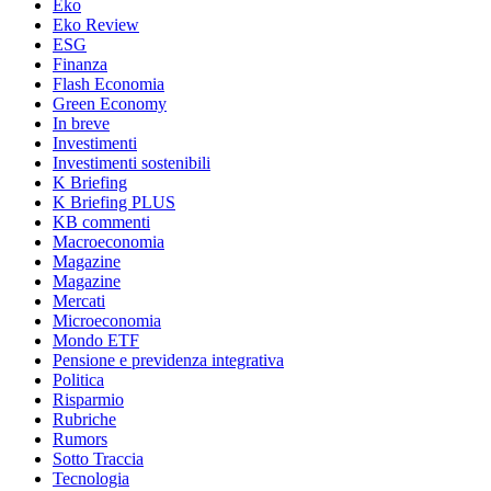
Eko
Eko Review
ESG
Finanza
Flash Economia
Green Economy
In breve
Investimenti
Investimenti sostenibili
K Briefing
K Briefing PLUS
KB commenti
Macroeconomia
Magazine
Magazine
Mercati
Microeconomia
Mondo ETF
Pensione e previdenza integrativa
Politica
Risparmio
Rubriche
Rumors
Sotto Traccia
Tecnologia