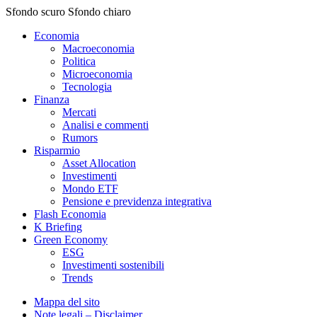
Sfondo scuro
Sfondo chiaro
Economia
Macroeconomia
Politica
Microeconomia
Tecnologia
Finanza
Mercati
Analisi e commenti
Rumors
Risparmio
Asset Allocation
Investimenti
Mondo ETF
Pensione e previdenza integrativa
Flash Economia
K Briefing
Green Economy
ESG
Investimenti sostenibili
Trends
Mappa del sito
Note legali – Disclaimer