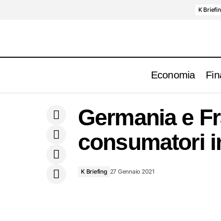
K Briefi
Economia
Fin
Mercato obbligazionario di inizio 2021.
Germania e Fra
Corporate, High Yield ed Emergenti?
consumatori i
K Briefing
27 Gennaio 2021