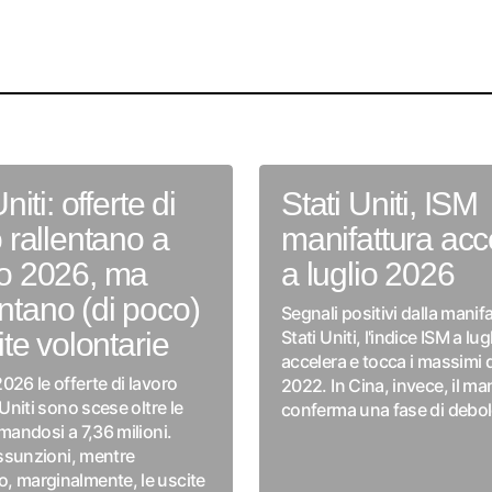
niti: offerte di
Stati Uniti, ISM
 rallentano a
manifattura acc
o 2026, ma
a luglio 2026
tano (di poco)
Segnali positivi dalla manifa
ite volontarie
Stati Uniti, l'indice ISM a lug
accelera e tocca i massimi
026 le offerte di lavoro
2022. In Cina, invece, il ma
 Uniti sono scese oltre le
conferma una fase di debo
rmandosi a 7,36 milioni.
 assunzioni, mentre
, marginalmente, le uscite