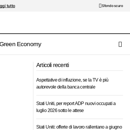
ggi tutto
Sfondo scuro
Green Economy
USA, frenata crescita PIL nel 4° trimestre
o
Articoli recenti
2020
Aspettative di inflazione, se la TV è più
autorevole della banca centrale
Stati Uniti, per report ADP nuovi occupati a
luglio 2026 sotto le attese
Stati Uniti: offerte di lavoro rallentano a giugno