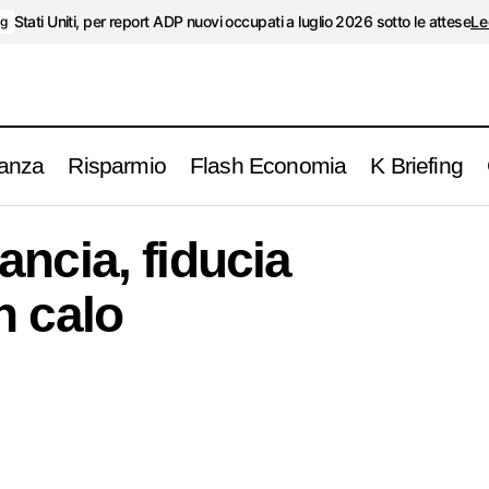
Stati Uniti, per report ADP nuovi occupati a luglio 2026 sotto le attese
Le
ng
anza
Risparmio
Flash Economia
K Briefing
Germania e Francia, fiducia consumatori in cal
K Briefing
ncia, fiducia
n calo