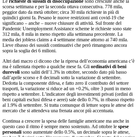
Le
richieste di sussidi di disoccupazione
sono cresciute anche la
scorsa settimana e per la seconda ottava consecutiva. 778 mila,
peggior dato da metà ottobre; circa 30 mila richieste in più di
quindici giorni fa. Pesano le nuove restrizioni anti covid-19 che
significano – anche – nuove chiusure di attività. Sul fronte del
Pandemic Unemployment Assistance scheme le richieste sono state
312 mila, 8 mila in meno rispetto alla settimana precedente. La
media dei jobless claims a 4 settimane rimane attorno ai 740 mila.
Lieve ribasso dei sussidi continuativi che però rimangono ancora
sopra la soglia dei 6 milioni.
Altri dati macro ci dicono che la ripresa dell’economia americana c’è
ma è rallentata rispetto a qualche mese fa. Gli
ordinativi di beni
durevoli
sono saliti dell’1.3% in ottobre, secondo dato più basso
dall’aprile scorso e 8 decimali sotto la variazione di settembre.
Dedotta la componente difesa, e fatto zero il contributo del settore
trasporti, la variazione si riduce ad un +0.2%, oltre 3 punti in meno
rispetto a settembre. L’indicatore degli investimenti privati (ordini di
beni capitali esclusi difesa e aerei) sale dello 0.7%, in ribasso rispetto
al 1.9% di settembre. Si tratta comunque di letture sopra le attese del
mercato che si attendeva una frenata ancor più accentuata.
Continua a crescere la spesa delle famiglie americane ma anche in
questo caso il ritmo è sempre meno sostenuto. Ad ottobre le
spese
personali
sono aumentate dello 0.5%, un decimale sopra le attese,