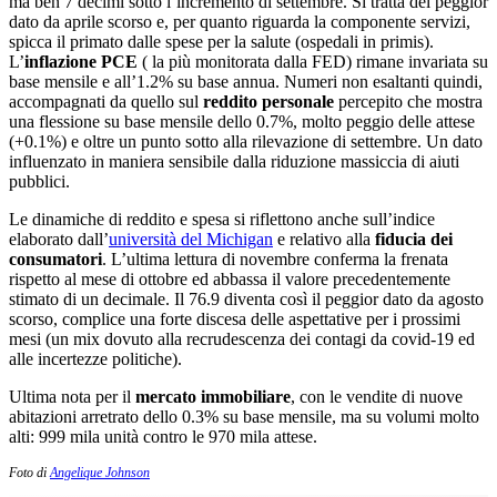
ma ben 7 decimi sotto l’incremento di settembre. Si tratta del peggior
dato da aprile scorso e, per quanto riguarda la componente servizi,
spicca il primato dalle spese per la salute (ospedali in primis).
L’
inflazione PCE
( la più monitorata dalla FED) rimane invariata su
base mensile e all’1.2% su base annua. Numeri non esaltanti quindi,
accompagnati da quello sul
reddito personale
percepito che mostra
una flessione su base mensile dello 0.7%, molto peggio delle attese
(+0.1%) e oltre un punto sotto alla rilevazione di settembre. Un dato
influenzato in maniera sensibile dalla riduzione massiccia di aiuti
pubblici.
Le dinamiche di reddito e spesa si riflettono anche sull’indice
elaborato dall’
università del Michigan
e relativo alla
fiducia dei
consumatori
. L’ultima lettura di novembre conferma la frenata
rispetto al mese di ottobre ed abbassa il valore precedentemente
stimato di un decimale. Il 76.9 diventa così il peggior dato da agosto
scorso, complice una forte discesa delle aspettative per i prossimi
mesi (un mix dovuto alla recrudescenza dei contagi da covid-19 ed
alle incertezze politiche).
Ultima nota per il
mercato immobiliare
, con le vendite di nuove
abitazioni arretrato dello 0.3% su base mensile, ma su volumi molto
alti: 999 mila unità contro le 970 mila attese.
Foto di
Angelique Johnson