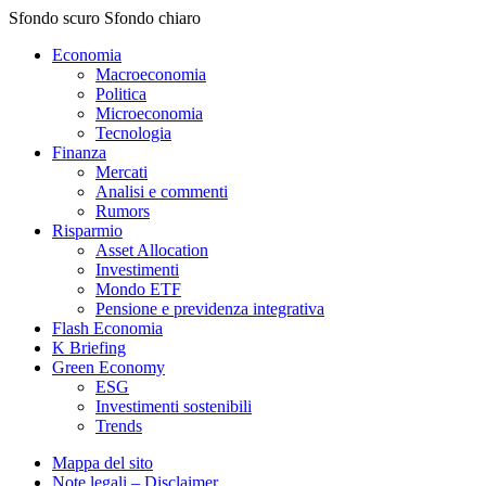
Sfondo scuro
Sfondo chiaro
Economia
Macroeconomia
Politica
Microeconomia
Tecnologia
Finanza
Mercati
Analisi e commenti
Rumors
Risparmio
Asset Allocation
Investimenti
Mondo ETF
Pensione e previdenza integrativa
Flash Economia
K Briefing
Green Economy
ESG
Investimenti sostenibili
Trends
Mappa del sito
Note legali – Disclaimer