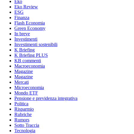
Eko
Eko Review
ESG
Finanza
Flash Economia
Green Economy
In breve
Investimenti
Investimenti sostenibili
K Briefing
K Briefing PLUS
KB commenti
Macroeconomia
Magazine
Magazine
Mercati
Microeconomia
Mondo ETF
Pensione e previdenza integrativa
Politica
Risparmio
Rubriche
Rumors
Sotto Traccia
Tecnologia