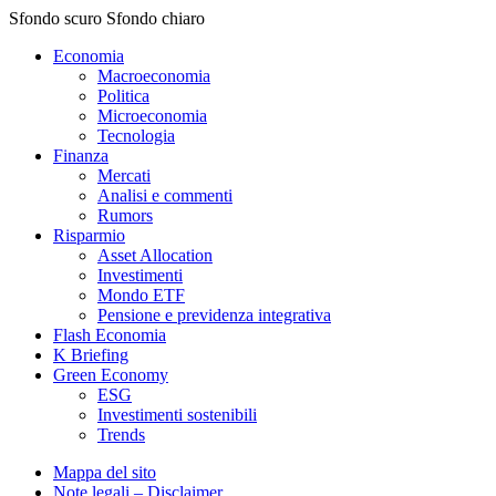
Sfondo scuro
Sfondo chiaro
Economia
Macroeconomia
Politica
Microeconomia
Tecnologia
Finanza
Mercati
Analisi e commenti
Rumors
Risparmio
Asset Allocation
Investimenti
Mondo ETF
Pensione e previdenza integrativa
Flash Economia
K Briefing
Green Economy
ESG
Investimenti sostenibili
Trends
Mappa del sito
Note legali – Disclaimer