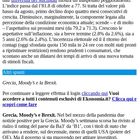
dall’
università del Michigan
mostra un inaspettato peggioramento.
L’indice passa dal l’81.8 di ottobre a 77. Si tratta del valore più
basso da agosto, primo declino dopo quattro mesi consecutivi di
crescita. Diminuisce, marginalmente, la componente legata alla
percezione della condizione economica attuale; scende – e di molto
– l’aspettativa sui prossimi mesi (da 79.2 a 71.3). Crescono le
aspettative sull’inflazione, sia a breve termine (2.8% da 2.6%), sia a
5 anni (2.6% da 2.4%). L’incertezza elettorale ed il il ritorno dei
contagi (oggi sfondata quota 150 mila in 24 ore con molti stati pronti
a ripristinare restrizioni) rendono prudenti i consumatori, che
scontano anche un dilatarsi dei tempi di arrivo di una nuova tornata
di stimoli fiscali.
Altri spunti
Grecia, Moody’s e la Brexit.
Per continuare a leggere effettua il login
cliccando qui
Vuoi
accedere a tutti i contenuti esclusivi di Ekonomia.it?
Clicca qui e
scopri come fare
Grecia, Moody’s e Brexit.
Nel bel mezzo della pandemia due
notizie positive per la Grecia. Moody’s settimana scorsa ha rivisto al
rialzo il rating del paese da Ba3′ da ‘B1’, con i titoli di stato che
arrivano a rendere, sul decennale, meno di quelli USA (potere del
QE). Ma il governo si sta muovendo per attirare investitori.