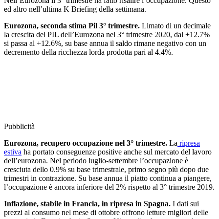
Nell’Eurozona il 3° trimestre ha fatto risalire l’occupazione. Questo
ed altro nell’ultima K Briefing della settimana.
Eurozona, seconda stima Pil 3° trimestre.
Limato di un decimale
la crescita del PIL dell’Eurozona nel 3° trimestre 2020, dal +12.7%
si passa al +12.6%, su base annua il saldo rimane negativo con un
decremento della ricchezza lorda prodotta pari al 4.4%.
Pubblicità
Eurozona, recupero occupazione nel 3° trimestre.
La
ripresa
estiva
ha portato conseguenze positive anche sul mercato del lavoro
dell’eurozona. Nel periodo luglio-settembre l’occupazione è
cresciuta dello 0.9% su base trimestrale, primo segno più dopo due
trimestri in contrazione. Su base annua il piatto continua a piangere,
l’occupazione è ancora inferiore del 2% rispetto al 3° trimestre 2019.
Inflazione, stabile in Francia, in ripresa in Spagna.
I dati sui
prezzi al consumo nel mese di ottobre offrono letture migliori delle