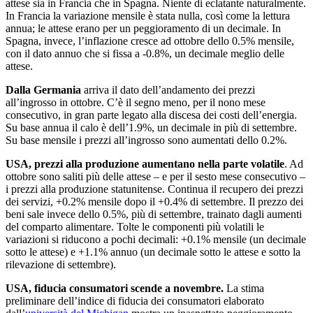
attese sia in Francia che in Spagna. Niente di eclatante naturalmente.
In Francia la variazione mensile è stata nulla, così come la lettura
annua; le attese erano per un peggioramento di un decimale. In
Spagna, invece, l’inflazione cresce ad ottobre dello 0.5% mensile,
con il dato annuo che si fissa a -0.8%, un decimale meglio delle
attese.
Dalla Germania
arriva il dato dell’andamento dei prezzi
all’ingrosso in ottobre. C’è il segno meno, per il nono mese
consecutivo, in gran parte legato alla discesa dei costi dell’energia.
Su base annua il calo è dell’1.9%, un decimale in più di settembre.
Su base mensile i prezzi all’ingrosso sono aumentati dello 0.2%.
USA, prezzi alla produzione aumentano nella parte volatile
. Ad
ottobre sono saliti più delle attese – e per il sesto mese consecutivo –
i prezzi alla produzione statunitense. Continua il recupero dei prezzi
dei servizi, +0.2% mensile dopo il +0.4% di settembre. Il prezzo dei
beni sale invece dello 0.5%, più di settembre, trainato dagli aumenti
del comparto alimentare. Tolte le componenti più volatili le
variazioni si riducono a pochi decimali: +0.1% mensile (un decimale
sotto le attese) e +1.1% annuo (un decimale sotto le attese e sotto la
rilevazione di settembre).
USA, fiducia consumatori scende a novembre.
La stima
preliminare dell’indice di fiducia dei consumatori elaborato