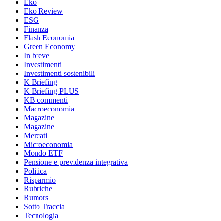
Eko
Eko Review
ESG
Finanza
Flash Economia
Green Economy
In breve
Investimenti
Investimenti sostenibili
K Briefing
K Briefing PLUS
KB commenti
Macroeconomia
Magazine
Magazine
Mercati
Microeconomia
Mondo ETF
Pensione e previdenza integrativa
Politica
Risparmio
Rubriche
Rumors
Sotto Traccia
Tecnologia