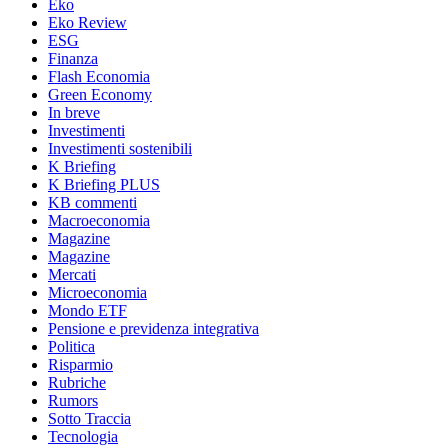
Eko
Eko Review
ESG
Finanza
Flash Economia
Green Economy
In breve
Investimenti
Investimenti sostenibili
K Briefing
K Briefing PLUS
KB commenti
Macroeconomia
Magazine
Magazine
Mercati
Microeconomia
Mondo ETF
Pensione e previdenza integrativa
Politica
Risparmio
Rubriche
Rumors
Sotto Traccia
Tecnologia