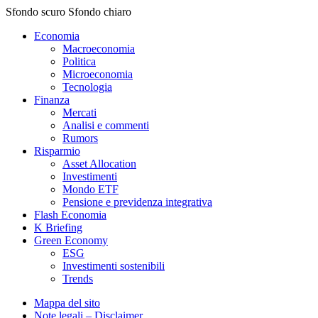
Sfondo scuro
Sfondo chiaro
Economia
Macroeconomia
Politica
Microeconomia
Tecnologia
Finanza
Mercati
Analisi e commenti
Rumors
Risparmio
Asset Allocation
Investimenti
Mondo ETF
Pensione e previdenza integrativa
Flash Economia
K Briefing
Green Economy
ESG
Investimenti sostenibili
Trends
Mappa del sito
Note legali – Disclaimer