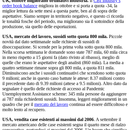
UK, ottobre migliorano ordinativi industria.
Il
CBI Industry’s
order book balance
migliora in ottobre e si porta a quota -34, la
miglior lettura da sette mesi a questa parte, ben al di sopra delle
aspettative. Siamo sempre in territorio negativo, e questo ci ricorda
le tonalità fosche del periodo, ma migliorano sia il sottoindice della
produzione, sia quello delle esportazioni.
USA, mercato del lavoro, sussidi sotto quota 800 mila.
Piccole
novità dal dato settimanale sulle richieste di sussidi di
disoccupazione. Si scende per la prima volta sotto quota 800 mila.
Nella scorsa settimana le domande sono state 787 mila, 60 mila circa
in meno rispetto a 15 giorni fa (dato rivisto al ribasso), meglio di
quelle che erano le aspettative degli analisti (860 mila). La media a
quattro settimane rimane sopra gli 800 mila, a quota 811 mila.
Diminuiscono anche i sussidi continuativi che scendono sotto quota
9 milioni; anche in questo caso battute le attese: 8.37 milioni contro
il precedente dato di 9.39 milioni (attese a 9.5 milioni). Altro dato da
segnalare è quello delle richieste di accesso al Pandemic
Unemployment Assistance scheme: 345 mila persone da aggiungere
ai 787 mila richiedenti sussidi. Insomma, leggeri miglioramenti in un
quadro che per il
mercato del lavoro
continua ad essere difficoltoso e
molto lento al recupero.
USA, vendita case esistenti ai massimi dal 2006
. A settembre il
mercato americano delle case esistenti segna il quarto mese di rialzo
consecutivo, portandosi ai massimi dal 2006. Un boom che significa