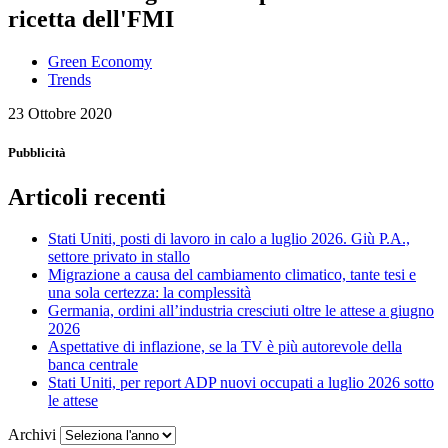
ricetta dell'FMI
Green Economy
Trends
23 Ottobre 2020
Pubblicità
Articoli recenti
Stati Uniti, posti di lavoro in calo a luglio 2026. Giù P.A.,
settore privato in stallo
Migrazione a causa del cambiamento climatico, tante tesi e
una sola certezza: la complessità
Germania, ordini all’industria cresciuti oltre le attese a giugno
2026
Aspettative di inflazione, se la TV è più autorevole della
banca centrale
Stati Uniti, per report ADP nuovi occupati a luglio 2026 sotto
le attese
Archivi