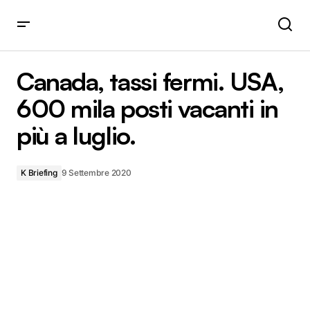
Canada, tassi fermi. USA, 600 mila posti vacanti in più a
luglio.
Canada, tassi fermi. USA,
600 mila posti vacanti in
più a luglio.
K Briefing
9 Settembre 2020