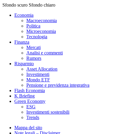
Sfondo scuro
Sfondo chiaro
Economia
Macroeconomia
Politica
Microeconomia
Tecnologia
Finanza
Mercati
Analisi e commenti
Rumors
Risparmio
Asset Allocation
Investimenti
Mondo ETF
Pensione e previdenza integrativa
Flash Economia
K Briefing
Green Economy
ESG
Investimenti sostenibili
Trends
Mappa del sito
Note legali – Disclaimer