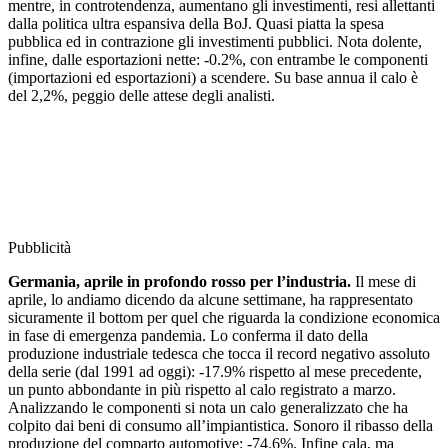
mentre, in controtendenza, aumentano gli investimenti, resi allettanti
dalla politica ultra espansiva della BoJ. Quasi piatta la spesa
pubblica ed in contrazione gli investimenti pubblici. Nota dolente,
infine, dalle esportazioni nette: -0.2%, con entrambe le componenti
(importazioni ed esportazioni) a scendere. Su base annua il calo è
del 2,2%, peggio delle attese degli analisti.
Pubblicità
Germania, aprile in profondo rosso per l’industria.
Il mese di
aprile, lo andiamo dicendo da alcune settimane, ha rappresentato
sicuramente il bottom per quel che riguarda la condizione economica
in fase di emergenza pandemia. Lo conferma il dato della
produzione industriale tedesca che tocca il record negativo assoluto
della serie (dal 1991 ad oggi): -17.9% rispetto al mese precedente,
un punto abbondante in più rispetto al calo registrato a marzo.
Analizzando le componenti si nota un calo generalizzato che ha
colpito dai beni di consumo all’impiantistica. Sonoro il ribasso della
produzione del comparto automotive: -74.6%. Infine cala, ma