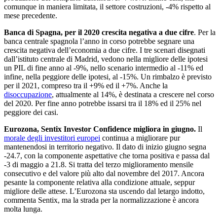
comunque in maniera limitata, il settore costruzioni, -4% rispetto al
mese precedente.
Banca di Spagna, per il 2020 crescita negativa a due cifre
. Per la
banca centrale spagnola l’anno in corso potrebbe segnare una
crescita negativa dell’economia a due cifre. I tre scenari disegnati
dall’istituto centrale di Madrid, vedono nella migliore delle ipotesi
un PIL di fine anno al -9%, nello scenario intermedio al -11% ed
infine, nella peggiore delle ipotesi, al -15%. Un rimbalzo è previsto
per il 2021, compreso tra il +9% ed il +7%. Anche la
disoccupazione
, attualmente al 14%, è destinata a crescere nel corso
del 2020. Per fine anno potrebbe issarsi tra il 18% ed il 25% nel
peggiore dei casi.
Eurozona, Sentix Investor Confidence migliora in giugno.
Il
morale degli investitori europei
continua a migliorare pur
mantenendosi in territorio negativo. Il dato di inizio giugno segna
-24.7, con la componente aspettative che torna positiva e passa dal
-3 di maggio a 21.8. Si tratta del terzo miglioramento mensile
consecutivo e del valore più alto dal novembre del 2017. Ancora
pesante la componente relativa alla condizione attuale, seppur
migliore delle attese. L’Eurozona sta uscendo dal letargo indotto,
commenta Sentix, ma la strada per la normalizzazione è ancora
molta lunga.