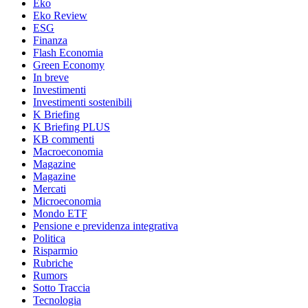
Eko
Eko Review
ESG
Finanza
Flash Economia
Green Economy
In breve
Investimenti
Investimenti sostenibili
K Briefing
K Briefing PLUS
KB commenti
Macroeconomia
Magazine
Magazine
Mercati
Microeconomia
Mondo ETF
Pensione e previdenza integrativa
Politica
Risparmio
Rubriche
Rumors
Sotto Traccia
Tecnologia