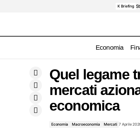
St
K Briefing
Economia
Fin
Economia
Macroec
Indice Sentix ai minimi storici. Crolla
Quel legame t
produzione auto in Brasile e Messico
Mercati
mercati aziona
economica
Economia
Macroeconomia
Mercati
7 Aprile 202