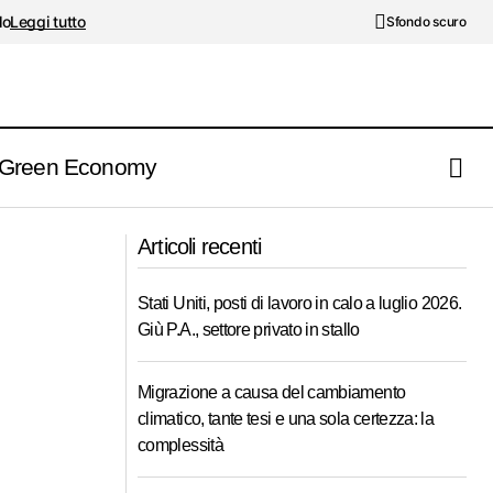
lo
Leggi tutto
Sfondo scuro
Green Economy
i e crescita
USA, ancora segnali negativi dagli indici
Articoli recenti
di fiducia. Mercati: tentativi di risk on?
Stati Uniti, posti di lavoro in calo a luglio 2026.
Giù P.A., settore privato in stallo
Migrazione a causa del cambiamento
climatico, tante tesi e una sola certezza: la
complessità