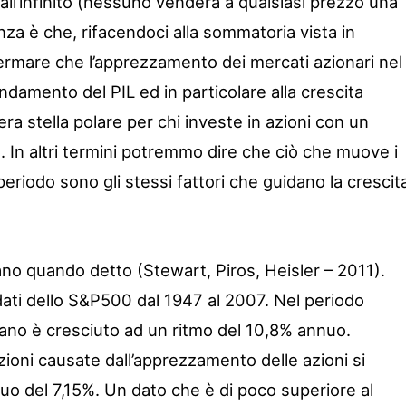
 all’infinito (nessuno venderà a qualsiasi prezzo una
enza è che, rifacendoci alla sommatoria vista in
rmare che l’apprezzamento dei mercati azionari nel
andamento del PIL ed in particolare alla crescita
ra stella polare per chi investe in azioni con un
 In altri termini potremmo dire che ciò che muove i
periodo sono gli stessi fattori che guidano la crescit
no quando detto (Stewart, Piros, Heisler – 2011).
dati dello S&P500 dal 1947 al 2007. Nel periodo
cano è cresciuto ad un ritmo del 10,8% annuo.
zioni causate dall’apprezzamento delle azioni si
o del 7,15%. Un dato che è di poco superiore al