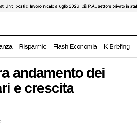
ati Uniti, posti di lavoro in calo a luglio 2026. Giù P.A., settore privato in stal
anza
Risparmio
Flash Economia
K Briefing
Quel legame tra andamento dei mercati azionar
onomia
ra andamento dei
economica
ri e crescita
0