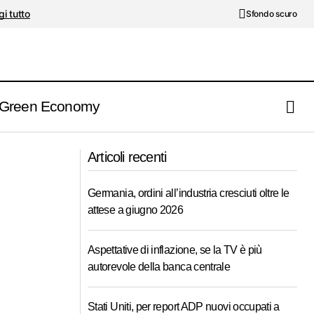
i tutto
Sfondo scuro
Green Economy
USA, ordini beni durevoli. Petrolio è
us
Articoli recenti
OPEC vs Russia?
Germania, ordini all’industria cresciuti oltre le
attese a giugno 2026
Aspettative di inflazione, se la TV è più
autorevole della banca centrale
Stati Uniti, per report ADP nuovi occupati a