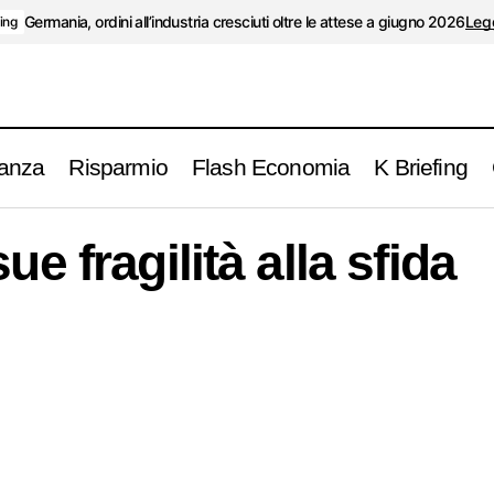
Germania, ordini all’industria cresciuti oltre le attese a giugno 2026
Legg
fing
anza
Risparmio
Flash Economia
K Briefing
L’Europa e le sue fragilità alla sfida coronavir
conomia
Eko
ue fragilità alla sfida