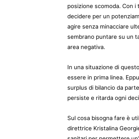
posizione scomoda. Con i ta
decidere per un potenziam
agire senza minacciare ulte
sembrano puntare su un tagl
area negativa.
In una situazione di quest
essere in prima linea. Eppur
surplus di bilancio da part
persiste e ritarda ogni dec
Sul cosa bisogna fare è util
direttrice Kristalina Georg
sanitari per permettere un’