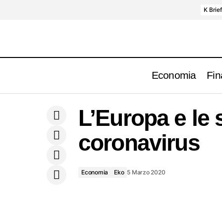
K Brie
Economia
Fin
Canada, Banca Centrale taglia i tassi.
E
L’Europa e le s
USA, ISM servizi sale ancora.
coronavirus
Economia
Eko
5 Marzo 2020