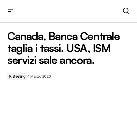
Canada, Banca Centrale taglia i tassi. USA, ISM servizi sale
ancora.
Canada, Banca Centrale
taglia i tassi. USA, ISM
servizi sale ancora.
K Briefing
4 Marzo 2020