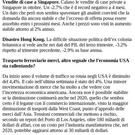
Vendite di case a Singapore.
Calano le vendite di case private a
Singapore in ottobre. Un -2.7% che è il record negativo a 4 mesi.
Un dato che però non sembra spaventare gli analisti convinti che la
domanda dia ancora stabile e che l’eccesso di offerta possa essere
assorbito entro i prossimi mesi. Anche i prezzi sono visti in aumento
stabile attorno al 2% annuo.
Disastro Hong Kong.
La difficile situazione politica dell’ex colonia
britannica si vede anche nei dati del PIL del terzo trimestre. -3.2%
rispetto al trimestre precedente, -2.9% su base annua.
Trasporto ferroviario merci, altro segnale che l’economia USA
sta rallentando?
Da inizio anno il volume di traffico su rotaia negli USA è diminuito
del 4,4%. Il calo nell’ultima settimana è stato del 4%. Una minore
movimentazione di merce che ha molto a che vedere con
l’incertezza economica americana. Ancora non è possibile stabilire
se la diminuzione continuerà anche nel 2020, quello che sembra
certo è il legame con il commercio internazionale, visto la maggior
diminuzione di trasporti dalla West Coast, punto d’approdo delle
merci dall’Asia. Tensioni commerciali che mettono a rischio,
secondo un report del Porto di Los Angeles, oltre 180 miliardi di
dollari di affari, con un costo per l’industria manifatturiera che, nel
2020, potrebbe aggirarsi attorno ai 30 miliardi di dollari.