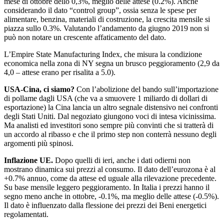
mese di ottobre dello 0,3%, meglio delle attese (0.2%). Anche
considerando il dato “control group”, ossia senza le spese per
alimentare, benzina, materiali di costruzione, la crescita mensile si
piazza sullo 0.3%. Valutando l’andamento da giugno 2019 non si
può non notare un crescente affaticamento del dato.
L’Empire State Manufacturing Index, che misura la condizione
economica nella zona di NY segna un brusco peggioramento (2,9 da
4,0 – attese erano per risalita a 5.0).
USA-Cina, ci siamo?
Con l’abolizione del bando sull’importazione
di pollame dagli USA (che va a smuovere 1 miliardo di dollari di
esportazione) la Cina lancia un altro segnale distensivo nei confronti
degli Stati Uniti. Dal negoziato giungono voci di intesa vicinissima.
Ma analisti ed investitori sono sempre più convinti che si tratterà di
un accordo al ribasso e che il primo step non conterrà nessuno degli
argomenti più spinosi.
Inflazione UE.
Dopo quelli di ieri, anche i dati odierni non
mostrano dinamica sui prezzi al consumo. Il dato dell’eurozona è al
+0.7% annuo, come da attese ed uguale alla rilevazione precedente.
Su base mensile leggero peggioramento. In Italia i prezzi hanno il
segno meno anche in ottobre, -0.1%, ma meglio delle attese (-0.5%).
Il dato è influenzato dalla flessione dei prezzi dei Beni energetici
regolamentati.