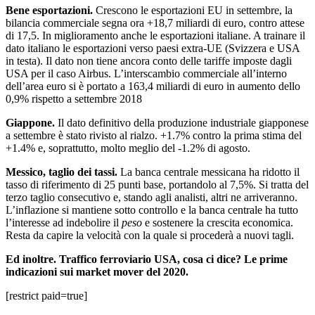
Bene esportazioni.
Crescono le esportazioni EU in settembre, la
bilancia commerciale segna ora +18,7 miliardi di euro, contro attese
di 17,5. In miglioramento anche le esportazioni italiane. A trainare il
dato italiano le esportazioni verso paesi extra-UE (Svizzera e USA
in testa). Il dato non tiene ancora conto delle tariffe imposte dagli
USA per il caso Airbus. L’interscambio commerciale all’interno
dell’area euro si è portato a 163,4 miliardi di euro in aumento dello
0,9% rispetto a settembre 2018
Giappone.
Il dato definitivo della produzione industriale giapponese
a settembre è stato rivisto al rialzo. +1.7% contro la prima stima del
+1.4% e, soprattutto, molto meglio del -1.2% di agosto.
Messico, taglio dei tassi.
La banca centrale messicana ha ridotto il
tasso di riferimento di 25 punti base, portandolo al 7,5%. Si tratta del
terzo taglio consecutivo e, stando agli analisti, altri ne arriveranno.
L’inflazione si mantiene sotto controllo e la banca centrale ha tutto
l’interesse ad indebolire il
peso
e sostenere la crescita economica.
Resta da capire la velocità con la quale si procederà a nuovi tagli.
Ed inoltre. Traffico ferroviario USA, cosa ci dice? Le prime
indicazioni sui market mover del 2020.
[restrict paid=true]