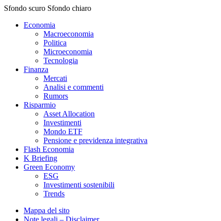
Sfondo scuro
Sfondo chiaro
Economia
Macroeconomia
Politica
Microeconomia
Tecnologia
Finanza
Mercati
Analisi e commenti
Rumors
Risparmio
Asset Allocation
Investimenti
Mondo ETF
Pensione e previdenza integrativa
Flash Economia
K Briefing
Green Economy
ESG
Investimenti sostenibili
Trends
Mappa del sito
Note legali – Disclaimer