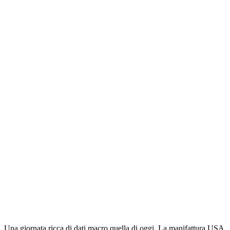
Una giornata ricca di dati macro quella di oggi. La manifattura USA