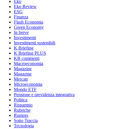
Eko
Eko Review
ESG
Finanza
Flash Economia
Green Economy
In breve
Investimenti
Investimenti sostenibili
K Briefing
K Briefing PLUS
KB commenti
Macroeconomia
Magazine
Magazine
Mercati
Microeconomia
Mondo ETF
Pensione e previdenza integrativa
Politica
Risparmio
Rubriche
Rumors
Sotto Traccia
Tecnologia