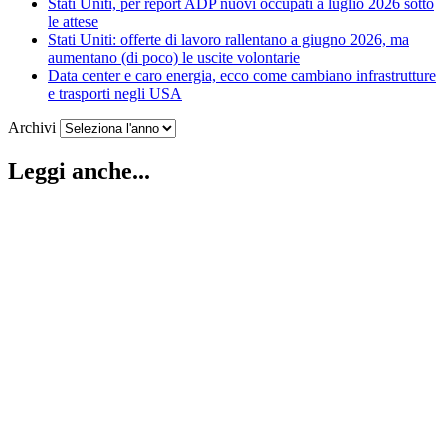
Stati Uniti, per report ADP nuovi occupati a luglio 2026 sotto
le attese
Stati Uniti: offerte di lavoro rallentano a giugno 2026, ma
aumentano (di poco) le uscite volontarie
Data center e caro energia, ecco come cambiano infrastrutture
e trasporti negli USA
Archivi
Leggi anche...