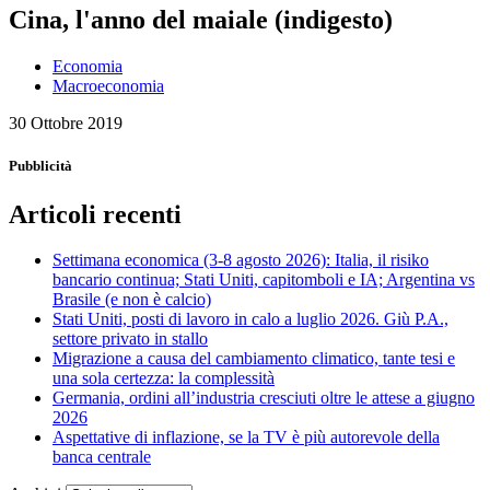
Cina, l'anno del maiale (indigesto)
Economia
Macroeconomia
30 Ottobre 2019
Pubblicità
Articoli recenti
Settimana economica (3-8 agosto 2026): Italia, il risiko
bancario continua; Stati Uniti, capitomboli e IA; Argentina vs
Brasile (e non è calcio)
Stati Uniti, posti di lavoro in calo a luglio 2026. Giù P.A.,
settore privato in stallo
Migrazione a causa del cambiamento climatico, tante tesi e
una sola certezza: la complessità
Germania, ordini all’industria cresciuti oltre le attese a giugno
2026
Aspettative di inflazione, se la TV è più autorevole della
banca centrale