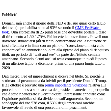
Pubblicità
Domani sarà anche il giorno della FED e del suo quasi certo taglio
dei tassi (le probabilità sono al 93% secondo il
CME FedWatch
tool
). Una sforbiciata di 25 punti base che dovrebbe portare il tasso
di riferimento a 1.50-1.75%. Più incerte le mosse future. Powell non
dovrebbe sbilanciarsi più di tanto, confermando che la riduzione dei
tassi effettuata è in linea con un piano di “correzione di metà ciclo
economico” ed annunciando, oltre alla ripresa del piano di riacquisto
titoli, un periodo di “wait and see” da parte dell’istituto centrale
americano. Secondo alcuni analisti resta comunque in piedi l’ipotesi
di un ulteriore taglio, a dicembre, prima di una pausa lunga tutto il
2020.
Dati macro, Fed ed impeachment si diceva nel titolo. Si, perchè la
settimana si preannuncia da brividi per il presidente Donald Trump.
Il 31 ottobre è previsto una
prima importante votazione
relativa alla
procedura di messa sotto accusa del presidente americano, per quello
che è stato ribattezzato l’
Ucraina-gate
. Interessante annotare come
l’opinione pubblica si stia dividendo sull’argomento. Secondo un
sondaggio del sito 538.com, il 53% degli americani sarebbe
favorevole all’avvio di una procedura di impeachment.