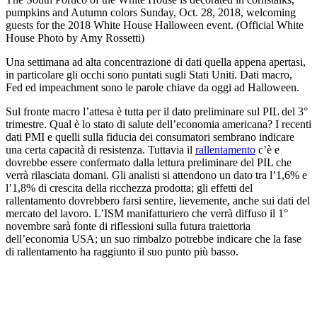
pumpkins and Autumn colors Sunday, Oct. 28, 2018, welcoming
guests for the 2018 White House Halloween event. (Official White
House Photo by Amy Rossetti)
Una settimana ad alta concentrazione di dati quella appena apertasi,
in particolare gli occhi sono puntati sugli Stati Uniti. Dati macro,
Fed ed impeachment sono le parole chiave da oggi ad Halloween.
Sul fronte macro l’attesa è tutta per il dato preliminare sul PIL del 3°
trimestre. Qual è lo stato di salute dell’economia americana? I recenti
dati PMI e quelli sulla fiducia dei consumatori sembrano indicare
una certa capacità di resistenza. Tuttavia il
rallentamento
c’è e
dovrebbe essere confermato dalla lettura preliminare del PIL che
verrà rilasciata domani. Gli analisti si attendono un dato tra l’1,6% e
l’1,8% di crescita della ricchezza prodotta; gli effetti del
rallentamento dovrebbero farsi sentire, lievemente, anche sui dati del
mercato del lavoro. L’ISM manifatturiero che verrà diffuso il 1°
novembre sarà fonte di riflessioni sulla futura traiettoria
dell’economia USA; un suo rimbalzo potrebbe indicare che la fase
di rallentamento ha raggiunto il suo punto più basso.