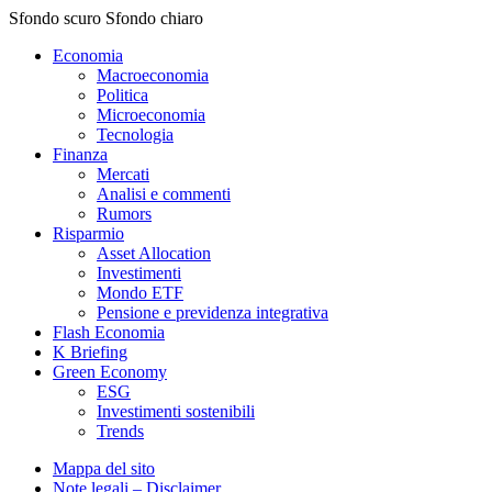
Sfondo scuro
Sfondo chiaro
Economia
Macroeconomia
Politica
Microeconomia
Tecnologia
Finanza
Mercati
Analisi e commenti
Rumors
Risparmio
Asset Allocation
Investimenti
Mondo ETF
Pensione e previdenza integrativa
Flash Economia
K Briefing
Green Economy
ESG
Investimenti sostenibili
Trends
Mappa del sito
Note legali – Disclaimer