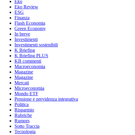
Eko
Eko Review
ESG
Finanza
Flash Economia
Green Economy
In breve
Investimenti
Investimenti sostenibili
K Briefing
K Briefing PLUS
KB commenti
Macroeconomia
Magazine
Magazine
Mercati
Microeconomia
Mondo ETF
Pensione e previdenza integrativa
Politica
Risparmio
Rubriche
Rumors
Sotto Traccia
Tecnologia