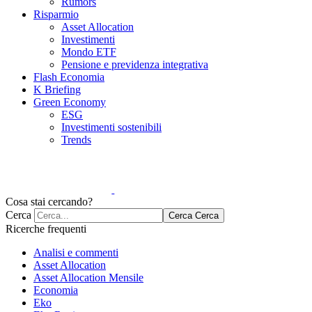
Rumors
Risparmio
Asset Allocation
Investimenti
Mondo ETF
Pensione e previdenza integrativa
Flash Economia
K Briefing
Green Economy
ESG
Investimenti sostenibili
Trends
Cosa stai cercando?
Cerca
Cerca
Cerca
Ricerche frequenti
Analisi e commenti
Asset Allocation
Asset Allocation Mensile
Economia
Eko