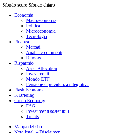
Sfondo scuro
Sfondo chiaro
Economia
Macroeconomia
Politica
Microeconomia
Tecnologia
Finanza
Mercati
Analisi e commenti
Rumors
Risparmio
Asset Allocation
Investimenti
Mondo ETF
Pensione e previdenza integrativa
Flash Economia
K Briefing
Green Economy
ESG
Investimenti sostenibili
Trends
Mappa del sito
Note legali – Disclaimer