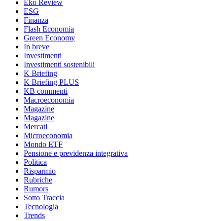
Eko Review
ESG
Finanza
Flash Economia
Green Economy
In breve
Investimenti
Investimenti sostenibili
K Briefing
K Briefing PLUS
KB commenti
Macroeconomia
Magazine
Magazine
Mercati
Microeconomia
Mondo ETF
Pensione e previdenza integrativa
Politica
Risparmio
Rubriche
Rumors
Sotto Traccia
Tecnologia
Trends