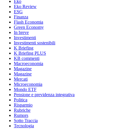
Eko
Eko Review
ESG
Finanza
Flash Economia
Green Economy
In breve
Investimenti
Investimenti sostenibili
K Briefing
K Briefing PLUS
KB commenti
Macroeconomia
Magazine
Magazine
Mercati
Microeconomia
Mondo ETF
Pensione e previdenza integrativa
Politica
Risparmio
Rubriche
Rumors
Sotto Traccia
Tecnologia