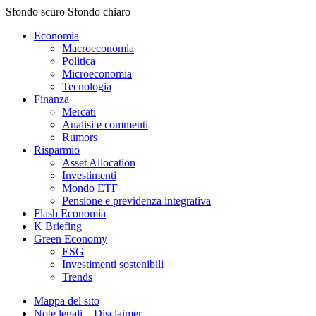
Sfondo scuro
Sfondo chiaro
Economia
Macroeconomia
Politica
Microeconomia
Tecnologia
Finanza
Mercati
Analisi e commenti
Rumors
Risparmio
Asset Allocation
Investimenti
Mondo ETF
Pensione e previdenza integrativa
Flash Economia
K Briefing
Green Economy
ESG
Investimenti sostenibili
Trends
Mappa del sito
Note legali – Disclaimer