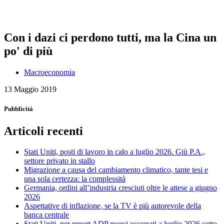
Con i dazi ci perdono tutti, ma la Cina un
po' di più
Macroeconomia
13 Maggio 2019
Pubblicità
Articoli recenti
Stati Uniti, posti di lavoro in calo a luglio 2026. Giù P.A.,
settore privato in stallo
Migrazione a causa del cambiamento climatico, tante tesi e
una sola certezza: la complessità
Germania, ordini all’industria cresciuti oltre le attese a giugno
2026
Aspettative di inflazione, se la TV è più autorevole della
banca centrale
Stati Uniti, per report ADP nuovi occupati a luglio 2026 sotto