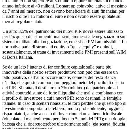
un fatturato non superiore ai 50 milioni oppure un totale di bilancio
annuo inferiore ai 43 milioni. Le start up coinvolte, attive al massimo
da 7 anni sul mercato, non devono beneficiare di aiuti finanziari per
il rischio oltre i 15 milioni di euro e non devono essere quotate sui
mercati regolamentati.
Un altro 3,5% del patrimonio dei nuovi PIR dovrà essere utilizzato
per l’acquisto di “strumenti finanziari, ammessi alle negoziazioni sui
sistemi multilaterali di negoziazione, emessi da PMI ammissibili”. La
normativa parla di strumenti equity o “quasi equity” e quindi,
sostanzialmente, si tratta di investimenti nelle PMI presenti sull’AIM
di Borsa Italiana.
Se da un lato l’intento di far confluire capitale sulla parte più
innovativa della nostro settore produttivo non può che essere un
fatto positivo, dall’altro occore notare, come fa del resto Banca
d’Italia, che questo comporta un peggiorameto del profilo di rischio
dei PIR. Si tratta di destinare un 7% (minimo) del patrimonio ad
attività contraddistinte da forte illiquidità che mal si combinano con
il profilo di investitore a cui i nuovi PIR sono destinati, le famiglie
italiane. In caso di scenari ribassisti, le forti perdite che questo tipo di
investimenti comportano farebbero, molto probabilmente, fuggire i
risparmiatori, anche a costo di dover rinunciare al beneficio fiscale
(vincolato al mantenimento per almento 5 anni del PIR); una doppia
batosta che si ripercuoterebbe ulteriormente sulla, già scarsa, fiducia