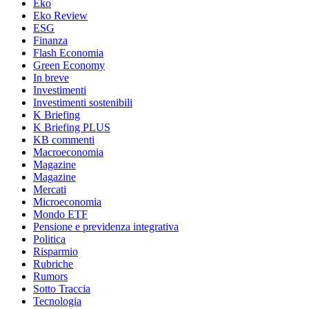
Eko
Eko Review
ESG
Finanza
Flash Economia
Green Economy
In breve
Investimenti
Investimenti sostenibili
K Briefing
K Briefing PLUS
KB commenti
Macroeconomia
Magazine
Magazine
Mercati
Microeconomia
Mondo ETF
Pensione e previdenza integrativa
Politica
Risparmio
Rubriche
Rumors
Sotto Traccia
Tecnologia