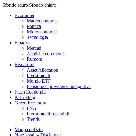
Sfondo scuro
Sfondo chiaro
Economia
Macroeconomia
Politica
Microeconomia
Tecnologia
Finanza
Mercati
Analisi e commenti
Rumors
Risparmio
Asset Allocation
Investimenti
Mondo ETF
Pensione e previdenza integrativa
Flash Economia
K Briefing
Green Economy
ESG
Investimenti sostenibili
Trends
Mappa del sito
Note legali – Disclaimer