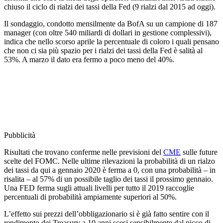
chiuso il ciclo di rialzi dei tassi della Fed (9 rialzi dal 2015 ad oggi).
Il sondaggio, condotto mensilmente da BofA su un campione di 187
manager (con oltre 540 miliardi di dollari in gestione complessivi),
indica che nello scorso aprile la percentuale di coloro i quali pensano
che non ci sia più spazio per i rialzi dei tassi della Fed è salità al
53%. A marzo il dato era fermo a poco meno del 40%.
Pubblicità
Risultati che trovano conferme nelle previsioni del
CME
sulle future
scelte del FOMC. Nelle ultime rilevazioni la probabilità di un rialzo
dei tassi da qui a gennaio 2020 è ferma a 0, con una probabilità – in
risalita – al 57% di un possibile taglio dei tassi il prossimo gennaio.
Una FED ferma sugli attuali livelli per tutto il 2019 raccoglie
percentuali di probabilità ampiamente superiori al 50%.
L’effetto sui prezzi dell’obbligazionario si è già fatto sentire con il
rendimento dei Treasury a 10 anni scesi sensibilmente dal picco di