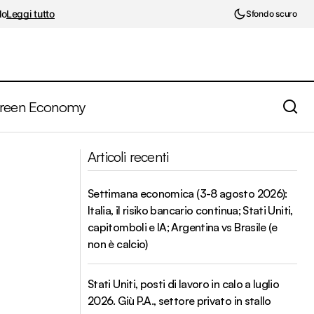
lo
Leggi tutto
Sfondo scuro
reen Economy
USA. Prime trimestrali 2019 in
trimestre 2019
Articoli recenti
chiaroscuro
Settimana economica (3-8 agosto 2026):
Italia, il risiko bancario continua; Stati Uniti,
capitomboli e IA; Argentina vs Brasile (e
non è calcio)
Stati Uniti, posti di lavoro in calo a luglio
2026. Giù P.A., settore privato in stallo