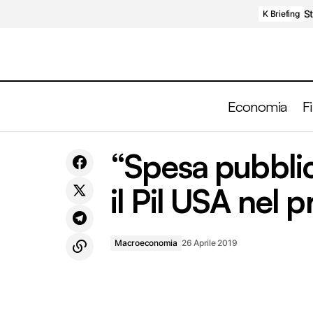
St
K Briefing
Economia
F
Output gap e ciclo economico. Cosa ci
“
“Spesa pubbli
Macroeconomia
aspetta?
il Pil USA nel 
Macroeconomia
26 Aprile 2019