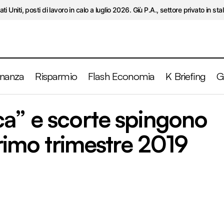
ati Uniti, posti di lavoro in calo a luglio 2026. Giù P.A., settore privato in stal
inanza
Risparmio
Flash Economia
K Briefing
G
Spesa pubblica” e scorte spingono il Pil USA nel primo 
ca” e scorte spingono
primo trimestre 2019