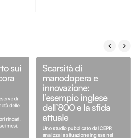
tto sui
Scarsità di
cora
manodopera e
innovazione:
l’esempio inglese
eserve di
dell’800 e la sfida
età delle
attuale
ri rincari,
 sei mesi.
Uno studio pubblicato dal CEPR
analizza la situazione inglese nel