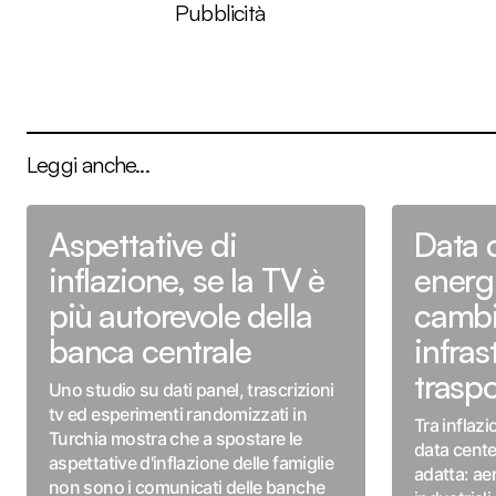
Pubblicità
Leggi anche...
Aspettative di
Data 
inflazione, se la TV è
energ
più autorevole della
camb
banca centrale
infras
traspo
Uno studio su dati panel, trascrizioni
tv ed esperimenti randomizzati in
Tra inflazi
Turchia mostra che a spostare le
data center
aspettative d'inflazione delle famiglie
adatta: ae
non sono i comunicati delle banche