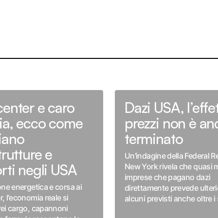
center e caro
Dazi USA, l’effe
ia, ecco come
prezzi non è an
iano
terminato
trutture e
Un'indagine della Federal R
rti negli USA
New York rivela che quasi m
imprese che pagano dazi
one energetica e corsa ai
direttamente prevede ulterio
, l'economia reale si
alcuni previsti anche oltre i
rei cargo, capannoni