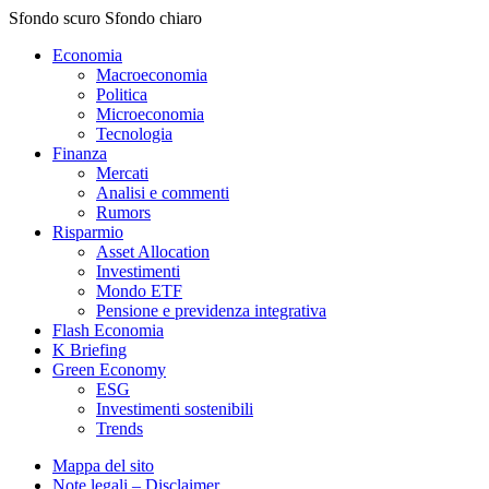
Sfondo scuro
Sfondo chiaro
Economia
Macroeconomia
Politica
Microeconomia
Tecnologia
Finanza
Mercati
Analisi e commenti
Rumors
Risparmio
Asset Allocation
Investimenti
Mondo ETF
Pensione e previdenza integrativa
Flash Economia
K Briefing
Green Economy
ESG
Investimenti sostenibili
Trends
Mappa del sito
Note legali – Disclaimer