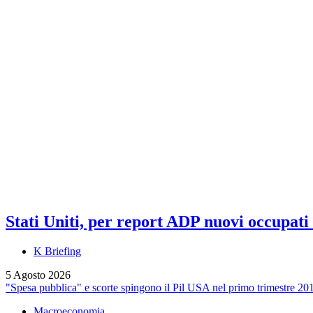
Stati Uniti, per report ADP nuovi occupati a
K Briefing
5 Agosto 2026
"Spesa pubblica" e scorte spingono il Pil USA nel primo trimestre 20
Macroeconomia