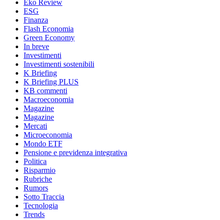
Eko Review
ESG
Finanza
Flash Economia
Green Economy
In breve
Investimenti
Investimenti sostenibili
K Briefing
K Briefing PLUS
KB commenti
Macroeconomia
Magazine
Magazine
Mercati
Microeconomia
Mondo ETF
Pensione e previdenza integrativa
Politica
Risparmio
Rubriche
Rumors
Sotto Traccia
Tecnologia
Trends