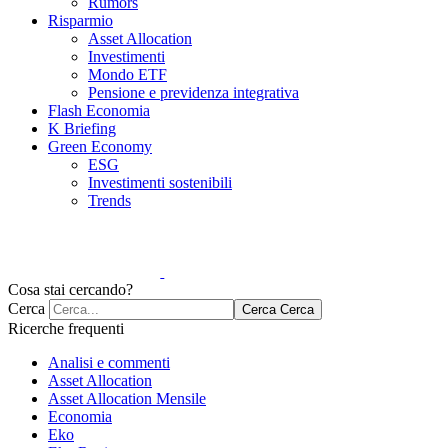
Rumors
Risparmio
Asset Allocation
Investimenti
Mondo ETF
Pensione e previdenza integrativa
Flash Economia
K Briefing
Green Economy
ESG
Investimenti sostenibili
Trends
Cosa stai cercando?
Cerca
Cerca
Cerca
Ricerche frequenti
Analisi e commenti
Asset Allocation
Asset Allocation Mensile
Economia
Eko