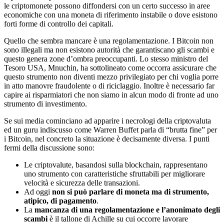
le criptomonete possono diffondersi con un certo successo in aree
economiche con una moneta di riferimento instabile o dove esistono
forti forme di controllo dei capitali.
Quello che sembra mancare è una regolamentazione. I Bitcoin non
sono illegali ma non esistono autorità che garantiscano gli scambi e
questo genera zone d’ombra preoccupanti. Lo stesso ministro del
Tesoro USA, Mnuchin, ha sottolineato come occorra assicurare che
questo strumento non diventi mezzo privilegiato per chi voglia porre
in atto manovre fraudolente o di riciclaggio. Inoltre è necessario far
capire ai risparmiatori che non siamo in alcun modo di fronte ad uno
strumento di investimento.
Se sui media cominciano ad apparire i necrologi della criptovaluta
ed un guru indiscusso come Warren Buffet parla di “brutta fine” per
i Bitcoin, nel concreto la situazione è decisamente diversa. I punti
fermi della discussione sono:
Le criptovalute, basandosi sulla blockchain, rappresentano
uno strumento con caratteristiche sfruttabili per migliorare
velocità e sicurezza delle transazioni.
Ad oggi
non si può parlare di moneta ma di strumento,
atipico, di pagamento
.
La
mancanza di una regolamentazione e l’anonimato degli
scambi
è il tallone di Achille su cui occorre lavorare