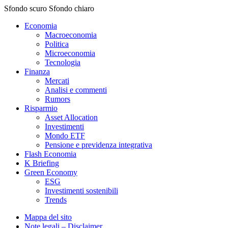
Sfondo scuro
Sfondo chiaro
Economia
Macroeconomia
Politica
Microeconomia
Tecnologia
Finanza
Mercati
Analisi e commenti
Rumors
Risparmio
Asset Allocation
Investimenti
Mondo ETF
Pensione e previdenza integrativa
Flash Economia
K Briefing
Green Economy
ESG
Investimenti sostenibili
Trends
Mappa del sito
Note legali – Disclaimer