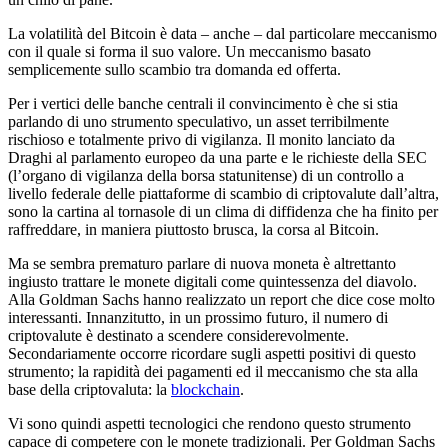
La volatilità del Bitcoin è data – anche – dal particolare meccanismo
con il quale si forma il suo valore. Un meccanismo basato
semplicemente sullo scambio tra domanda ed offerta.
Per i vertici delle banche centrali il convincimento è che si stia
parlando di uno strumento speculativo, un asset terribilmente
rischioso e totalmente privo di vigilanza. Il monito lanciato da
Draghi al parlamento europeo da una parte e le richieste della SEC
(l’organo di vigilanza della borsa statunitense) di un controllo a
livello federale delle piattaforme di scambio di criptovalute dall’altra,
sono la cartina al tornasole di un clima di diffidenza che ha finito per
raffreddare, in maniera piuttosto brusca, la corsa al Bitcoin.
Ma se sembra prematuro parlare di nuova moneta è altrettanto
ingiusto trattare le monete digitali come quintessenza del diavolo.
Alla Goldman Sachs hanno realizzato un report che dice cose molto
interessanti. Innanzitutto, in un prossimo futuro, il numero di
criptovalute è destinato a scendere considerevolmente.
Secondariamente occorre ricordare sugli aspetti positivi di questo
strumento; la rapidità dei pagamenti ed il meccanismo che sta alla
base della criptovaluta: la
blockchain
.
Vi sono quindi aspetti tecnologici che rendono questo strumento
capace di competere con le monete tradizionali. Per Goldman Sachs