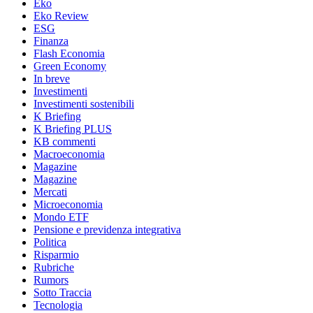
Eko
Eko Review
ESG
Finanza
Flash Economia
Green Economy
In breve
Investimenti
Investimenti sostenibili
K Briefing
K Briefing PLUS
KB commenti
Macroeconomia
Magazine
Magazine
Mercati
Microeconomia
Mondo ETF
Pensione e previdenza integrativa
Politica
Risparmio
Rubriche
Rumors
Sotto Traccia
Tecnologia