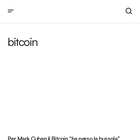
bitcoin
Per Mark Cuban il Bitcoin “ha perso la bussola”