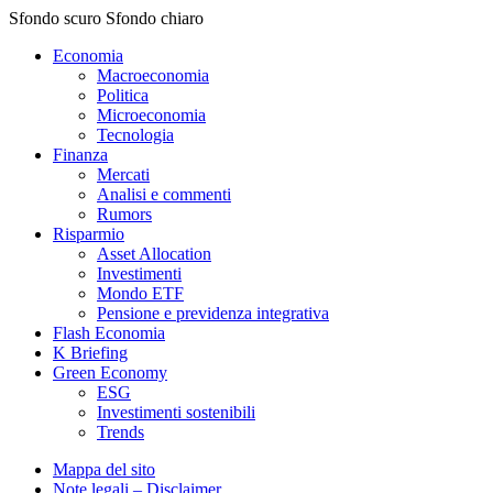
Sfondo scuro
Sfondo chiaro
Economia
Macroeconomia
Politica
Microeconomia
Tecnologia
Finanza
Mercati
Analisi e commenti
Rumors
Risparmio
Asset Allocation
Investimenti
Mondo ETF
Pensione e previdenza integrativa
Flash Economia
K Briefing
Green Economy
ESG
Investimenti sostenibili
Trends
Mappa del sito
Note legali – Disclaimer