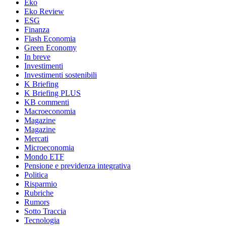
Eko
Eko Review
ESG
Finanza
Flash Economia
Green Economy
In breve
Investimenti
Investimenti sostenibili
K Briefing
K Briefing PLUS
KB commenti
Macroeconomia
Magazine
Magazine
Mercati
Microeconomia
Mondo ETF
Pensione e previdenza integrativa
Politica
Risparmio
Rubriche
Rumors
Sotto Traccia
Tecnologia