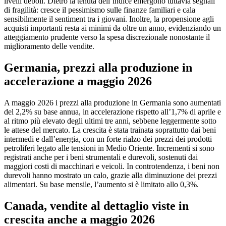
livelli deboli. Dietro la tenuta dell’indice emergono tuttavia segnali
di fragilità: cresce il pessimismo sulle finanze familiari e cala
sensibilmente il sentiment tra i giovani. Inoltre, la propensione agli
acquisti importanti resta ai minimi da oltre un anno, evidenziando un
atteggiamento prudente verso la spesa discrezionale nonostante il
miglioramento delle vendite.
Germania, prezzi alla produzione in
accelerazione a maggio 2026
A maggio 2026 i prezzi alla produzione in Germania sono aumentati
del 2,2% su base annua, in accelerazione rispetto all’1,7% di aprile e
al ritmo più elevato degli ultimi tre anni, sebbene leggermente sotto
le attese del mercato. La crescita è stata trainata soprattutto dai beni
intermedi e dall’energia, con un forte rialzo dei prezzi dei prodotti
petroliferi legato alle tensioni in Medio Oriente. Incrementi si sono
registrati anche per i beni strumentali e durevoli, sostenuti dai
maggiori costi di macchinari e veicoli. In controtendenza, i beni non
durevoli hanno mostrato un calo, grazie alla diminuzione dei prezzi
alimentari. Su base mensile, l’aumento si è limitato allo 0,3%.
Canada, vendite al dettaglio viste in
crescita anche a maggio 2026