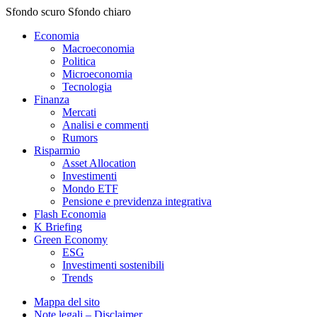
Sfondo scuro
Sfondo chiaro
Economia
Macroeconomia
Politica
Microeconomia
Tecnologia
Finanza
Mercati
Analisi e commenti
Rumors
Risparmio
Asset Allocation
Investimenti
Mondo ETF
Pensione e previdenza integrativa
Flash Economia
K Briefing
Green Economy
ESG
Investimenti sostenibili
Trends
Mappa del sito
Note legali – Disclaimer