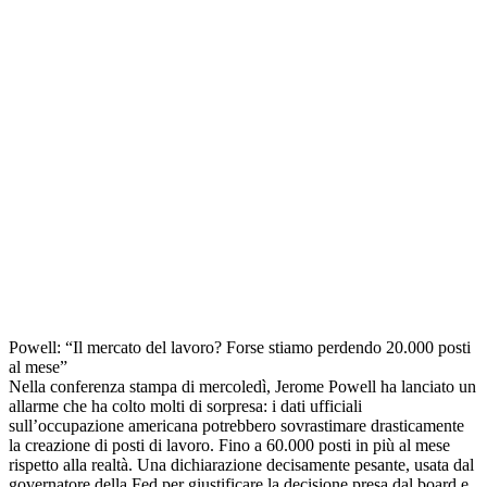
Powell: “Il mercato del lavoro? Forse stiamo perdendo 20.000 posti
al mese”
Nella conferenza stampa di mercoledì, Jerome Powell ha lanciato un
allarme che ha colto molti di sorpresa: i dati ufficiali
sull’occupazione americana potrebbero sovrastimare drasticamente
la creazione di posti di lavoro. Fino a 60.000 posti in più al mese
rispetto alla realtà. Una dichiarazione decisamente pesante, usata dal
governatore della Fed per giustificare la decisione presa dal board e