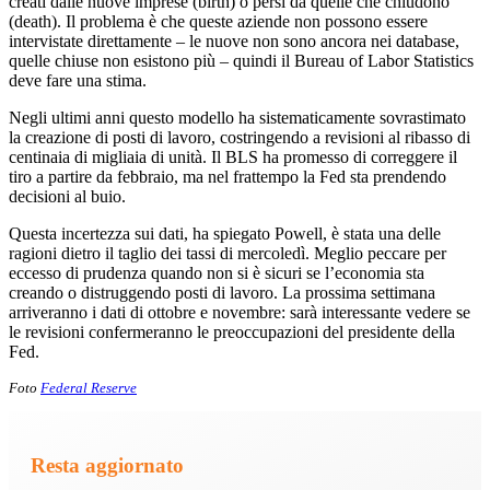
creati dalle nuove imprese (birth) o persi da quelle che chiudono
(death). Il problema è che queste aziende non possono essere
intervistate direttamente – le nuove non sono ancora nei database,
quelle chiuse non esistono più – quindi il Bureau of Labor Statistics
deve fare una stima.
Negli ultimi anni questo modello ha sistematicamente sovrastimato
la creazione di posti di lavoro, costringendo a revisioni al ribasso di
centinaia di migliaia di unità. Il BLS ha promesso di correggere il
tiro a partire da febbraio, ma nel frattempo la Fed sta prendendo
decisioni al buio.
Questa incertezza sui dati, ha spiegato Powell, è stata una delle
ragioni dietro il taglio dei tassi di mercoledì. Meglio peccare per
eccesso di prudenza quando non si è sicuri se l’economia sta
creando o distruggendo posti di lavoro. La prossima settimana
arriveranno i dati di ottobre e novembre: sarà interessante vedere se
le revisioni confermeranno le preoccupazioni del presidente della
Fed.
Foto
Federal Reserve
Resta aggiornato