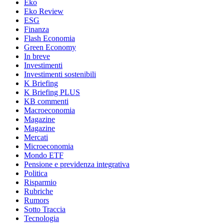
Eko
Eko Review
ESG
Finanza
Flash Economia
Green Economy
In breve
Investimenti
Investimenti sostenibili
K Briefing
K Briefing PLUS
KB commenti
Macroeconomia
Magazine
Magazine
Mercati
Microeconomia
Mondo ETF
Pensione e previdenza integrativa
Politica
Risparmio
Rubriche
Rumors
Sotto Traccia
Tecnologia