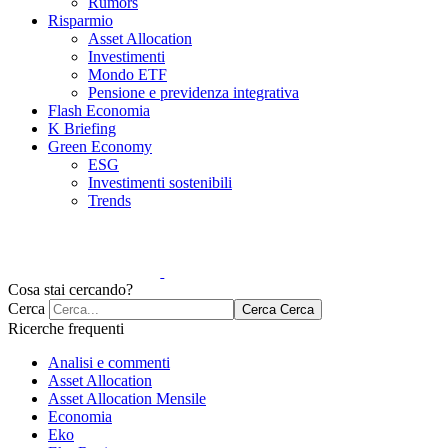
Rumors
Risparmio
Asset Allocation
Investimenti
Mondo ETF
Pensione e previdenza integrativa
Flash Economia
K Briefing
Green Economy
ESG
Investimenti sostenibili
Trends
Cosa stai cercando?
Cerca
Cerca
Cerca
Ricerche frequenti
Analisi e commenti
Asset Allocation
Asset Allocation Mensile
Economia
Eko