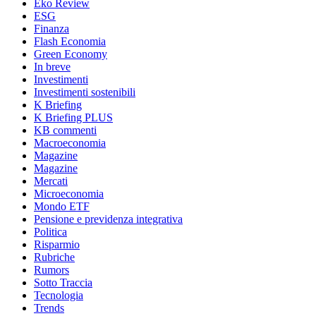
Eko Review
ESG
Finanza
Flash Economia
Green Economy
In breve
Investimenti
Investimenti sostenibili
K Briefing
K Briefing PLUS
KB commenti
Macroeconomia
Magazine
Magazine
Mercati
Microeconomia
Mondo ETF
Pensione e previdenza integrativa
Politica
Risparmio
Rubriche
Rumors
Sotto Traccia
Tecnologia
Trends