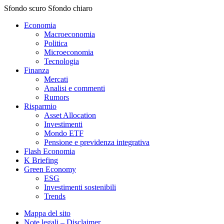
Sfondo scuro
Sfondo chiaro
Economia
Macroeconomia
Politica
Microeconomia
Tecnologia
Finanza
Mercati
Analisi e commenti
Rumors
Risparmio
Asset Allocation
Investimenti
Mondo ETF
Pensione e previdenza integrativa
Flash Economia
K Briefing
Green Economy
ESG
Investimenti sostenibili
Trends
Mappa del sito
Note legali – Disclaimer