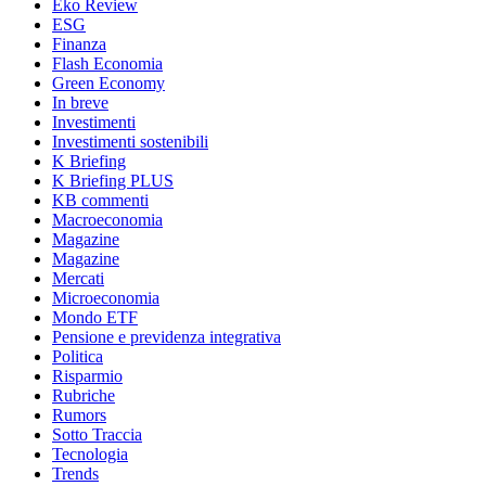
Eko Review
ESG
Finanza
Flash Economia
Green Economy
In breve
Investimenti
Investimenti sostenibili
K Briefing
K Briefing PLUS
KB commenti
Macroeconomia
Magazine
Magazine
Mercati
Microeconomia
Mondo ETF
Pensione e previdenza integrativa
Politica
Risparmio
Rubriche
Rumors
Sotto Traccia
Tecnologia
Trends