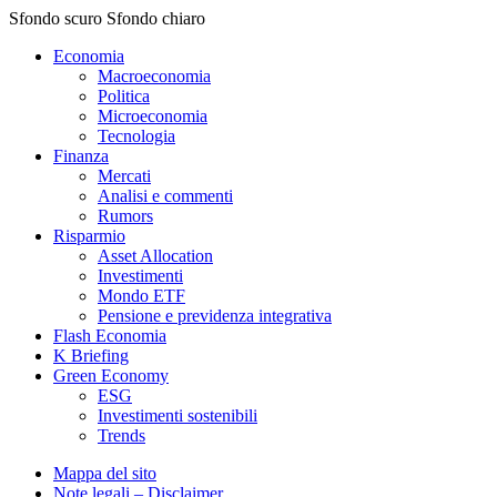
Sfondo scuro
Sfondo chiaro
Economia
Macroeconomia
Politica
Microeconomia
Tecnologia
Finanza
Mercati
Analisi e commenti
Rumors
Risparmio
Asset Allocation
Investimenti
Mondo ETF
Pensione e previdenza integrativa
Flash Economia
K Briefing
Green Economy
ESG
Investimenti sostenibili
Trends
Mappa del sito
Note legali – Disclaimer