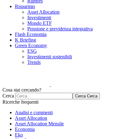
Rumors
Risparmio
Asset Allocation
Investimenti
Mondo ETF
Pensione e previdenza integrativa
Flash Economia
K Briefing
Green Economy
ESG
Investimenti sostenibili
Trends
Cosa stai cercando?
Cerca
Cerca
Cerca
Ricerche frequenti
Analisi e commenti
Asset Allocation
Asset Allocation Mensile
Economia
Eko