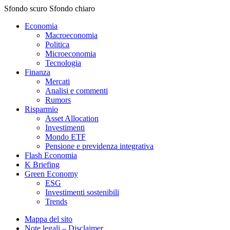
Sfondo scuro
Sfondo chiaro
Economia
Macroeconomia
Politica
Microeconomia
Tecnologia
Finanza
Mercati
Analisi e commenti
Rumors
Risparmio
Asset Allocation
Investimenti
Mondo ETF
Pensione e previdenza integrativa
Flash Economia
K Briefing
Green Economy
ESG
Investimenti sostenibili
Trends
Mappa del sito
Note legali – Disclaimer