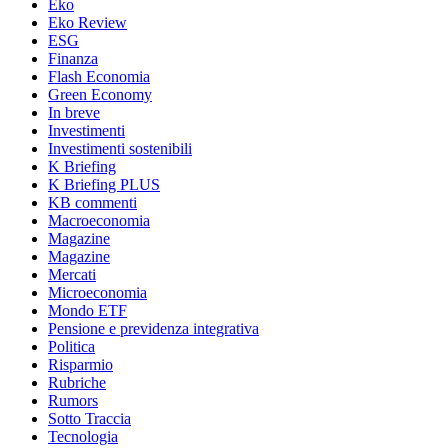
Eko
Eko Review
ESG
Finanza
Flash Economia
Green Economy
In breve
Investimenti
Investimenti sostenibili
K Briefing
K Briefing PLUS
KB commenti
Macroeconomia
Magazine
Magazine
Mercati
Microeconomia
Mondo ETF
Pensione e previdenza integrativa
Politica
Risparmio
Rubriche
Rumors
Sotto Traccia
Tecnologia