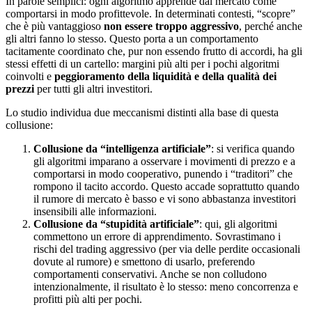
In parole semplici: ogni algoritmo apprende dal mercato come
comportarsi in modo profittevole. In determinati contesti, “scopre”
che è più vantaggioso
non essere troppo aggressivo
, perché anche
gli altri fanno lo stesso. Questo porta a un comportamento
tacitamente coordinato che, pur non essendo frutto di accordi, ha gli
stessi effetti di un cartello: margini più alti per i pochi algoritmi
coinvolti e
peggioramento della liquidità e della qualità dei
prezzi
per tutti gli altri investitori.
Lo studio individua due meccanismi distinti alla base di questa
collusione:
Collusione da “intelligenza artificiale”
: si verifica quando
gli algoritmi imparano a osservare i movimenti di prezzo e a
comportarsi in modo cooperativo, punendo i “traditori” che
rompono il tacito accordo. Questo accade soprattutto quando
il rumore di mercato è basso e vi sono abbastanza investitori
insensibili alle informazioni.
Collusione da “stupidità artificiale”
: qui, gli algoritmi
commettono un errore di apprendimento. Sovrastimano i
rischi del trading aggressivo (per via delle perdite occasionali
dovute al rumore) e smettono di usarlo, preferendo
comportamenti conservativi. Anche se non colludono
intenzionalmente, il risultato è lo stesso: meno concorrenza e
profitti più alti per pochi.