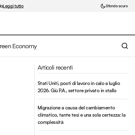
lo
Leggi tutto
Sfondo scuro
reen Economy
Eurozona, accelera la fase di
gno
Articoli recenti
contrazione del settore costruzioni
Stati Uniti, posti di lavoro in calo a luglio
2026. Giù P.A., settore privato in stallo
Migrazione a causa del cambiamento
climatico, tante tesi e una sola certezza: la
complessità