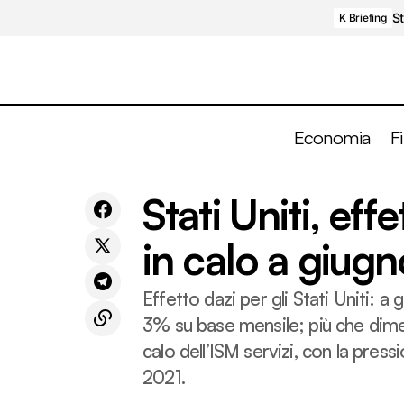
St
K Briefing
Economia
F
Collusione algoritmica: quando
Stati Uniti, eff
l'intelligenza artificiale crea "cartelli" sui
K 
mercati finanziari
in calo a giugn
Effetto dazi per gli Stati Uniti: a 
3% su base mensile; più che dimez
calo dell’ISM servizi, con la pres
2021.