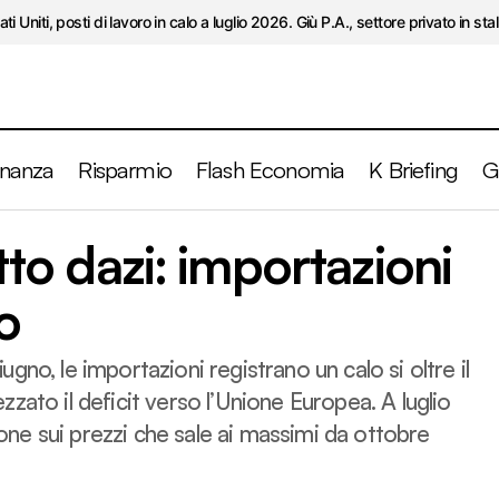
ati Uniti, posti di lavoro in calo a luglio 2026. Giù P.A., settore privato in stal
inanza
Risparmio
Flash Economia
K Briefing
G
Stati Uniti, effetto dazi: importazioni in calo a giu
etto dazi: importazioni
Briefing
o
giugno, le importazioni registrano un calo si oltre il
zato il deficit verso l’Unione Europea. A luglio
sione sui prezzi che sale ai massimi da ottobre