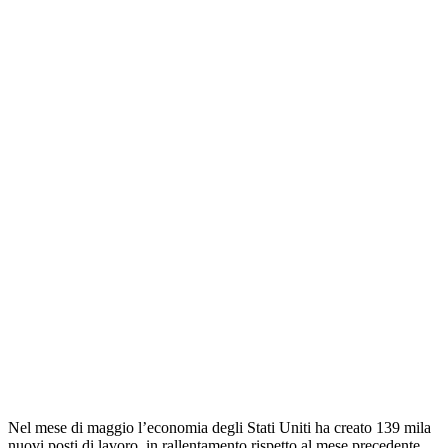
Nel mese di maggio l’economia degli Stati Uniti ha creato 139 mila
nuovi posti di lavoro, in rallentamento rispetto al mese precedente