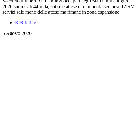
Secondo il report ADP i nuovi occupati negli Stati Uniti a luglio
2026 sono stati 44 mila, sotto le attese e minimo da sei mesi. L'ISM
servizi sale meno delle attese ma rimane in zona espansione.
K Briefing
5 Agosto 2026