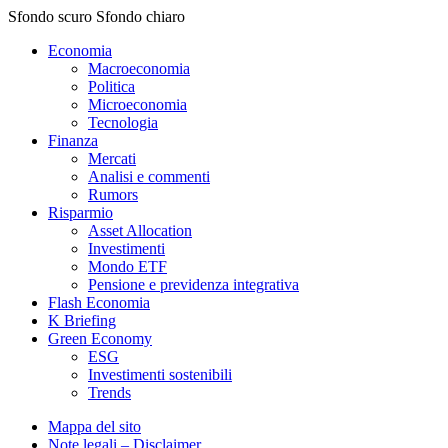
Sfondo scuro
Sfondo chiaro
Economia
Macroeconomia
Politica
Microeconomia
Tecnologia
Finanza
Mercati
Analisi e commenti
Rumors
Risparmio
Asset Allocation
Investimenti
Mondo ETF
Pensione e previdenza integrativa
Flash Economia
K Briefing
Green Economy
ESG
Investimenti sostenibili
Trends
Mappa del sito
Note legali – Disclaimer