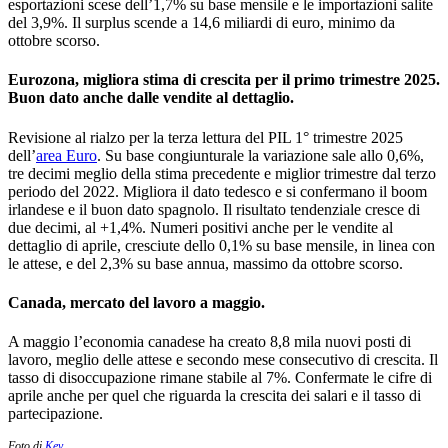
esportazioni scese dell’1,7% su base mensile e le importazioni salite
del 3,9%. Il surplus scende a 14,6 miliardi di euro, minimo da
ottobre scorso.
Eurozona, migliora stima di crescita per il primo trimestre 2025.
Buon dato anche dalle vendite al dettaglio.
Revisione al rialzo per la terza lettura del PIL 1° trimestre 2025
dell’
area Euro
. Su base congiunturale la variazione sale allo 0,6%,
tre decimi meglio della stima precedente e miglior trimestre dal terzo
periodo del 2022. Migliora il dato tedesco e si confermano il boom
irlandese e il buon dato spagnolo. Il risultato tendenziale cresce di
due decimi, al +1,4%. Numeri positivi anche per le vendite al
dettaglio di aprile, cresciute dello 0,1% su base mensile, in linea con
le attese, e del 2,3% su base annua, massimo da ottobre scorso.
Canada, mercato del lavoro a maggio.
A maggio l’economia canadese ha creato 8,8 mila nuovi posti di
lavoro, meglio delle attese e secondo mese consecutivo di crescita. Il
tasso di disoccupazione rimane stabile al 7%. Confermate le cifre di
aprile anche per quel che riguarda la crescita dei salari e il tasso di
partecipazione.
Foto di
Kev