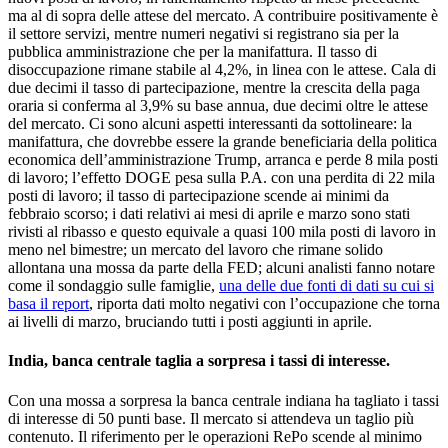
ma al di sopra delle attese del mercato. A contribuire positivamente è
il settore servizi, mentre numeri negativi si registrano sia per la
pubblica amministrazione che per la manifattura. Il tasso di
disoccupazione rimane stabile al 4,2%, in linea con le attese. Cala di
due decimi il tasso di partecipazione, mentre la crescita della paga
oraria si conferma al 3,9% su base annua, due decimi oltre le attese
del mercato. Ci sono alcuni aspetti interessanti da sottolineare: la
manifattura, che dovrebbe essere la grande beneficiaria della politica
economica dell’amministrazione Trump, arranca e perde 8 mila posti
di lavoro; l’effetto DOGE pesa sulla P.A. con una perdita di 22 mila
posti di lavoro; il tasso di partecipazione scende ai minimi da
febbraio scorso; i dati relativi ai mesi di aprile e marzo sono stati
rivisti al ribasso e questo equivale a quasi 100 mila posti di lavoro in
meno nel bimestre; un mercato del lavoro che rimane solido
allontana una mossa da parte della FED; alcuni analisti fanno notare
come il sondaggio sulle famiglie,
una delle due fonti di dati su cui si
basa il report
, riporta dati molto negativi con l’occupazione che torna
ai livelli di marzo, bruciando tutti i posti aggiunti in aprile.
India, banca centrale taglia a sorpresa i tassi di interesse.
Con una mossa a sorpresa la banca centrale indiana ha tagliato i tassi
di interesse di 50 punti base. Il mercato si attendeva un taglio più
contenuto. Il riferimento per le operazioni RePo scende al minimo