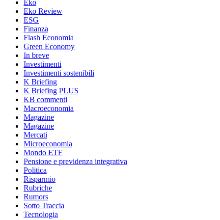
Eko
Eko Review
ESG
Finanza
Flash Economia
Green Economy
In breve
Investimenti
Investimenti sostenibili
K Briefing
K Briefing PLUS
KB commenti
Macroeconomia
Magazine
Magazine
Mercati
Microeconomia
Mondo ETF
Pensione e previdenza integrativa
Politica
Risparmio
Rubriche
Rumors
Sotto Traccia
Tecnologia