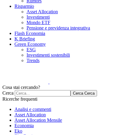
Rumors
Risparmio
Asset Allocation
Investimenti
Mondo ETF
Pensione e previdenza integrativa
Flash Economia
K Briefing
Green Economy
ESG
Investimenti sostenibili
Trends
Cosa stai cercando?
Cerca
Cerca
Cerca
Ricerche frequenti
Analisi e commenti
Asset Allocation
Asset Allocation Mensile
Economia
Eko