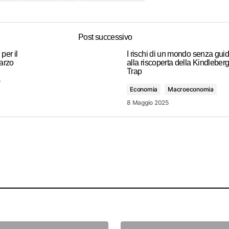
Post successivo
per il
I rischi di un mondo senza guid
arzo
alla riscoperta della Kindleber
Trap
5
Economia
Macroeconomia
8 Maggio 2025