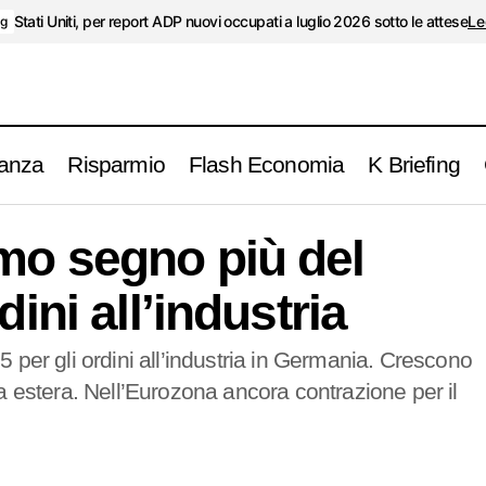
Stati Uniti, per report ADP nuovi occupati a luglio 2026 sotto le attese
Le
ng
anza
Risparmio
Flash Economia
K Briefing
Germania, primo segno più del 2025 per gli ordini all’in
g
mo segno più del
dini all’industria
per gli ordini all’industria in Germania. Crescono
 estera. Nell’Eurozona ancora contrazione per il