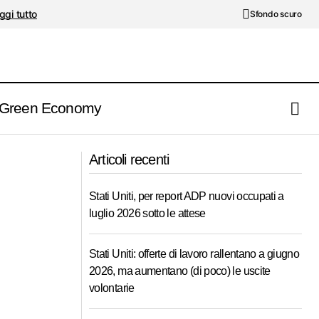
ggi tutto
Sfondo scuro
Green Economy
I rischi di un mondo senza guida: alla
dustria
Articoli recenti
riscoperta della Kindleberger Trap
Stati Uniti, per report ADP nuovi occupati a
luglio 2026 sotto le attese
Stati Uniti: offerte di lavoro rallentano a giugno
2026, ma aumentano (di poco) le uscite
volontarie