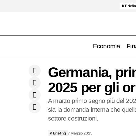
K Briefi
Economia
Fin
Stati Uniti, nuovo record per il deficit
K Briefin
Germania, pri
commerciale a marzo
2025 per gli or
A marzo primo segno più del 2025 
sia la domanda interna che quella
settore costruzioni.
K Briefing
7 Maggio 2025