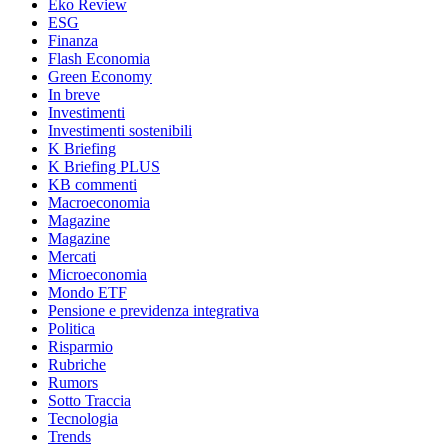
Eko Review
ESG
Finanza
Flash Economia
Green Economy
In breve
Investimenti
Investimenti sostenibili
K Briefing
K Briefing PLUS
KB commenti
Macroeconomia
Magazine
Magazine
Mercati
Microeconomia
Mondo ETF
Pensione e previdenza integrativa
Politica
Risparmio
Rubriche
Rumors
Sotto Traccia
Tecnologia
Trends