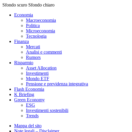
Sfondo scuro
Sfondo chiaro
Economia
Macroeconomia
Politica
Microeconomia
Tecnologia
Finanza
Mercati
Analisi e commenti
Rumors
Risparmio
Asset Allocation
Investimenti
Mondo ETF
Pensione e previdenza integrativa
Flash Economia
K Briefing
Green Economy
ESG
Investimenti sostenibili
Trends
Mappa del sito
Note legali – Disclaimer