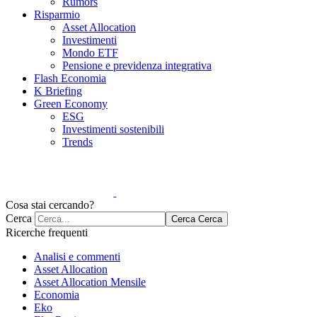
Rumors
Risparmio
Asset Allocation
Investimenti
Mondo ETF
Pensione e previdenza integrativa
Flash Economia
K Briefing
Green Economy
ESG
Investimenti sostenibili
Trends
Cosa stai cercando?
Cerca
Cerca
Cerca
Ricerche frequenti
Analisi e commenti
Asset Allocation
Asset Allocation Mensile
Economia
Eko