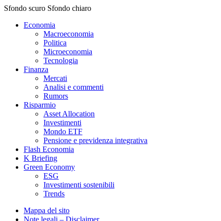
Sfondo scuro
Sfondo chiaro
Economia
Macroeconomia
Politica
Microeconomia
Tecnologia
Finanza
Mercati
Analisi e commenti
Rumors
Risparmio
Asset Allocation
Investimenti
Mondo ETF
Pensione e previdenza integrativa
Flash Economia
K Briefing
Green Economy
ESG
Investimenti sostenibili
Trends
Mappa del sito
Note legali – Disclaimer