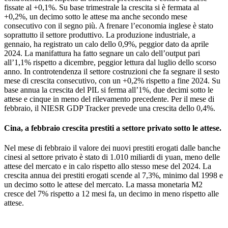
fissate al +0,1%. Su base trimestrale la crescita si è fermata al
+0,2%, un decimo sotto le attese ma anche secondo mese
consecutivo con il segno più. A frenare l’economia inglese è stato
soprattutto il settore produttivo. La produzione industriale, a
gennaio, ha registrato un calo dello 0,9%, peggior dato da aprile
2024. La manifattura ha fatto segnare un calo dell’output pari
all’1,1% rispetto a dicembre, peggior lettura dal luglio dello scorso
anno. In controtendenza il settore costruzioni che fa segnare il sesto
mese di crescita consecutivo, con un +0,2% rispetto a fine 2024. Su
base annua la crescita del PIL si ferma all’1%, due decimi sotto le
attese e cinque in meno del rilevamento precedente. Per il mese di
febbraio, il NIESR GDP Tracker prevede una crescita dello 0,4%.
Cina, a febbraio crescita prestiti a settore privato sotto le attese.
Nel mese di febbraio il valore dei nuovi prestiti erogati dalle banche
cinesi al settore privato è stato di 1.010 miliardi di yuan, meno delle
attese del mercato e in calo rispetto allo stesso mese del 2024. La
crescita annua dei prestiti erogati scende al 7,3%, minimo dal 1998 e
un decimo sotto le attese del mercato. La massa monetaria M2
cresce del 7% rispetto a 12 mesi fa, un decimo in meno rispetto alle
attese.