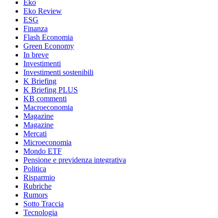
Eko
Eko Review
ESG
Finanza
Flash Economia
Green Economy
In breve
Investimenti
Investimenti sostenibili
K Briefing
K Briefing PLUS
KB commenti
Macroeconomia
Magazine
Magazine
Mercati
Microeconomia
Mondo ETF
Pensione e previdenza integrativa
Politica
Risparmio
Rubriche
Rumors
Sotto Traccia
Tecnologia