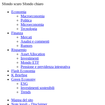
Sfondo scuro
Sfondo chiaro
Economia
Macroeconomia
Politica
Microeconomia
Tecnologia
Finanza
Mercati
Analisi e commenti
Rumors
Risparmio
Asset Allocation
Investimenti
Mondo ETF
Pensione e previdenza integrativa
Flash Economia
K Briefing
Green Economy
ESG
Investimenti sostenibili
Trends
Mappa del sito
Note legali – Disclaimer