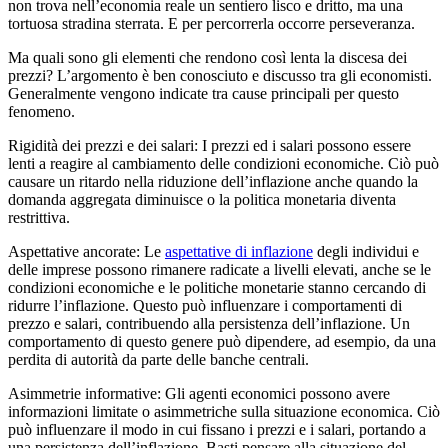
non trova nell’economia reale un sentiero lisco e dritto, ma una
tortuosa stradina sterrata. E per percorrerla occorre perseveranza.
Ma quali sono gli elementi che rendono così lenta la discesa dei
prezzi? L’argomento è ben conosciuto e discusso tra gli economisti.
Generalmente vengono indicate tra cause principali per questo
fenomeno.
Rigidità dei prezzi e dei salari: I prezzi ed i salari possono essere
lenti a reagire al cambiamento delle condizioni economiche. Ciò può
causare un ritardo nella riduzione dell’inflazione anche quando la
domanda aggregata diminuisce o la politica monetaria diventa
restrittiva.
Aspettative ancorate: Le
aspettative di inflazione
degli individui e
delle imprese possono rimanere radicate a livelli elevati, anche se le
condizioni economiche e le politiche monetarie stanno cercando di
ridurre l’inflazione. Questo può influenzare i comportamenti di
prezzo e salari, contribuendo alla persistenza dell’inflazione. Un
comportamento di questo genere può dipendere, ad esempio, da una
perdita di autorità da parte delle banche centrali.
Asimmetrie informative: Gli agenti economici possono avere
informazioni limitate o asimmetriche sulla situazione economica. Ciò
può influenzare il modo in cui fissano i prezzi e i salari, portando a
una persistenza dell’inflazione. Basti pensare alla situazione del