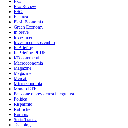
Eko
Eko Review
ESG
Finanza
Flash Economia
Green Economy
In breve
Investimenti
Investimenti sostenibili
K Briefing
K Briefing PLUS
KB commenti
Macroeconomia
Magazine
Magazine
Mercati
Microeconomia
Mondo ETF
Pensione e previdenza integrativa
Politica
Risparmio
Rubriche
Rumors
Sotto Traccia
Tecnologia