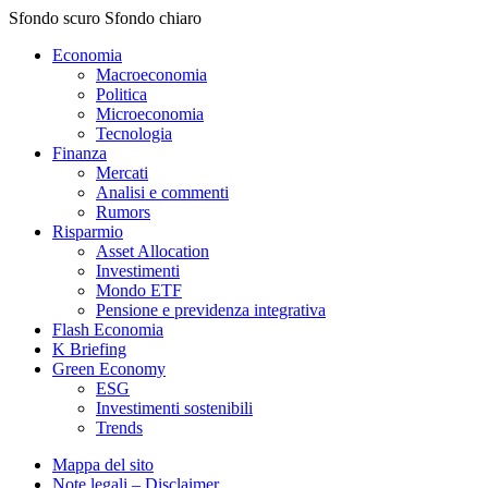
Sfondo scuro
Sfondo chiaro
Economia
Macroeconomia
Politica
Microeconomia
Tecnologia
Finanza
Mercati
Analisi e commenti
Rumors
Risparmio
Asset Allocation
Investimenti
Mondo ETF
Pensione e previdenza integrativa
Flash Economia
K Briefing
Green Economy
ESG
Investimenti sostenibili
Trends
Mappa del sito
Note legali – Disclaimer