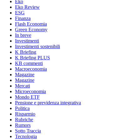
Eko
Eko Review
ESG
Finanza
Flash Economia
Green Economy
In breve
Investimenti
Investimenti sostenibili
K Briefing
K Briefing PLUS
KB commenti
Macroeconomia
Magazine
Magazine
Mercati
Microeconomia
Mondo ETF
Pensione e previdenza integrativa
Politica
Risparmio
Rubriche
Rumors
Sotto Traccia
Tecnologia