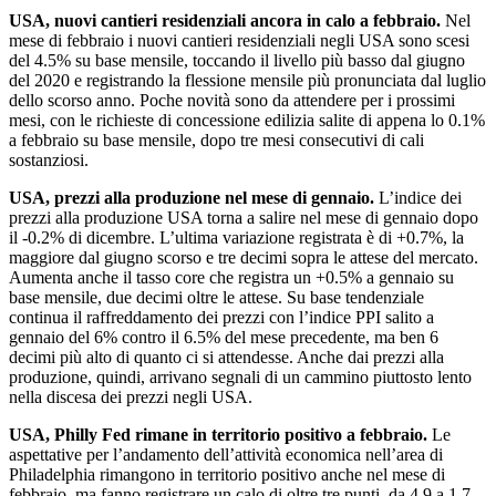
USA, nuovi cantieri residenziali ancora in calo a febbraio.
Nel
mese di febbraio i nuovi cantieri residenziali negli USA sono scesi
del 4.5% su base mensile, toccando il livello più basso dal giugno
del 2020 e registrando la flessione mensile più pronunciata dal luglio
dello scorso anno. Poche novità sono da attendere per i prossimi
mesi, con le richieste di concessione edilizia salite di appena lo 0.1%
a febbraio su base mensile, dopo tre mesi consecutivi di cali
sostanziosi.
USA, prezzi alla produzione nel mese di gennaio.
L’indice dei
prezzi alla produzione USA torna a salire nel mese di gennaio dopo
il -0.2% di dicembre. L’ultima variazione registrata è di +0.7%, la
maggiore dal giugno scorso e tre decimi sopra le attese del mercato.
Aumenta anche il tasso core che registra un +0.5% a gennaio su
base mensile, due decimi oltre le attese. Su base tendenziale
continua il raffreddamento dei prezzi con l’indice PPI salito a
gennaio del 6% contro il 6.5% del mese precedente, ma ben 6
decimi più alto di quanto ci si attendesse. Anche dai prezzi alla
produzione, quindi, arrivano segnali di un cammino piuttosto lento
nella discesa dei prezzi negli USA.
USA, Philly Fed rimane in territorio positivo a febbraio.
Le
aspettative per l’andamento dell’attività economica nell’area di
Philadelphia rimangono in territorio positivo anche nel mese di
febbraio, ma fanno registrare un calo di oltre tre punti, da 4.9 a 1.7.