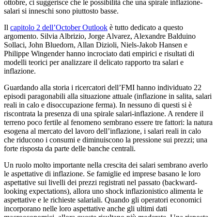
ottobre, ci suggerisce che le possibilità che una spirale inflazione-
salari si inneschi sono piuttosto basse.
Il
capitolo 2 dell’October Outlook
è tutto dedicato a questo
argomento. Silvia Albrizio, Jorge Alvarez, Alexandre Balduino
Sollaci, John Bluedorn, Allan Dizioli, Niels-Jakob Hansen e
Philippe Wingender hanno incrociato dati empirici e risultati di
modelli teorici per analizzare il delicato rapporto tra salari e
inflazione.
Guardando alla storia i ricercatori dell’FMI hanno individuato 22
episodi paragonabili alla situazione attuale (inflazione in salita, salari
reali in calo e disoccupazione ferma). In nessuno di questi si è
riscontrata la presenza di una spirale salari-inflazione. A rendere il
terreno poco fertile al fenomeno sembrano essere tre fattori: la natura
esogena al mercato del lavoro dell’inflazione, i salari reali in calo
che riducono i consumi e diminuiscono la pressione sui prezzi; una
forte risposta da parte delle banche centrali.
Un ruolo molto importante nella crescita dei salari sembrano averlo
le aspettative di inflazione. Se famiglie ed imprese basano le loro
aspettative sui livelli dei prezzi registrati nel passato (backward-
looking expectations), allora uno shock inflazionistico alimenta le
aspettative e le richieste salariali. Quando gli operatori economici
incorporano nelle loro aspettative anche gli ultimi dati