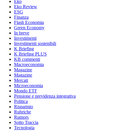
Eko
Eko Review
ESG
Finanza
Flash Economia
Green Economy
In breve
Investimenti
Investimenti sostenibili
K Briefing
K Briefing PLUS
KB commenti
Macroeconomia
Magazine
Magazine
Mercati
Microeconomia
Mondo ETF
Pensione e previdenza integrativa
Politica
Risparmio
Rubriche
Rumors
Sotto Traccia
Tecnologia