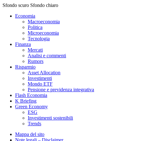
Sfondo scuro
Sfondo chiaro
Economia
Macroeconomia
Politica
Microeconomia
Tecnologia
Finanza
Mercati
Analisi e commenti
Rumors
Risparmio
Asset Allocation
Investimenti
Mondo ETF
Pensione e previdenza integrativa
Flash Economia
K Briefing
Green Economy
ESG
Investimenti sostenibili
Trends
Mappa del sito
Note legali – Disclaimer