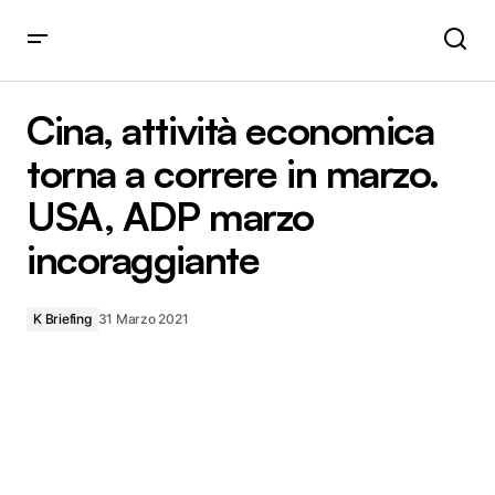
Cina, attività economica torna a correre in marzo. USA,
ADP marzo incoraggiante
Cina, attività economica
torna a correre in marzo.
USA, ADP marzo
incoraggiante
K Briefing
31 Marzo 2021