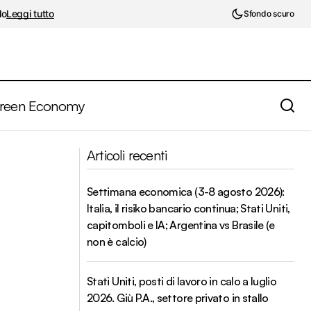
lo
Leggi tutto
Sfondo scuro
reen Economy
Finanza green, tra rischi di bolla e nature
braio
Articoli recenti
linked bond
Settimana economica (3-8 agosto 2026):
Italia, il risiko bancario continua; Stati Uniti,
capitomboli e IA; Argentina vs Brasile (e
non è calcio)
Stati Uniti, posti di lavoro in calo a luglio
2026. Giù P.A., settore privato in stallo