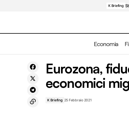
St
K Briefing
Economia
F
Inflazione, aspettative e mercati
Eurozona, fidu
K Bri
finanziari
economici migl
K Briefing
25 Febbraio 2021