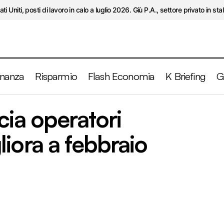
ati Uniti, posti di lavoro in calo a luglio 2026. Giù P.A., settore privato in stal
inanza
Risparmio
Flash Economia
K Briefing
G
Eurozona, fiducia operatori economici migliora a feb
cia operatori
efing
iora a febbraio