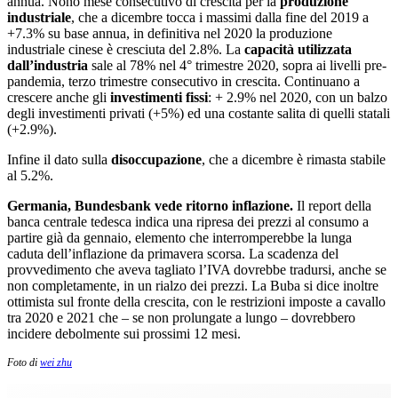
annua. Nono mese consecutivo di crescita per la
produzione
industriale
, che a dicembre tocca i massimi dalla fine del 2019 a
+7.3% su base annua, in definitiva nel 2020 la produzione
industriale cinese è cresciuta del 2.8%. La
capacità utilizzata
dall’industria
sale al 78% nel 4° trimestre 2020, sopra ai livelli pre-
pandemia, terzo trimestre consecutivo in crescita. Continuano a
crescere anche gli
investimenti fissi
: + 2.9% nel 2020, con un balzo
degli investimenti privati (+5%) ed una costante salita di quelli statali
(+2.9%).
Infine il dato sulla
disoccupazione
, che a dicembre è rimasta stabile
al 5.2%.
Germania, Bundesbank vede ritorno inflazione.
Il report della
banca centrale tedesca indica una ripresa dei prezzi al consumo a
partire già da gennaio, elemento che interromperebbe la lunga
caduta dell’inflazione da primavera scorsa. La scadenza del
provvedimento che aveva tagliato l’IVA dovrebbe tradursi, anche se
non completamente, in un rialzo dei prezzi. La Buba si dice inoltre
ottimista sul fronte della crescita, con le restrizioni imposte a cavallo
tra 2020 e 2021 che – se non prolungate a lungo – dovrebbero
incidere debolmente sui prossimi 12 mesi.
Foto di
wei zhu