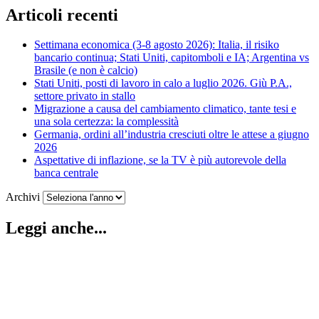
Articoli recenti
Settimana economica (3-8 agosto 2026): Italia, il risiko
bancario continua; Stati Uniti, capitomboli e IA; Argentina vs
Brasile (e non è calcio)
Stati Uniti, posti di lavoro in calo a luglio 2026. Giù P.A.,
settore privato in stallo
Migrazione a causa del cambiamento climatico, tante tesi e
una sola certezza: la complessità
Germania, ordini all’industria cresciuti oltre le attese a giugno
2026
Aspettative di inflazione, se la TV è più autorevole della
banca centrale
Archivi
Leggi anche...