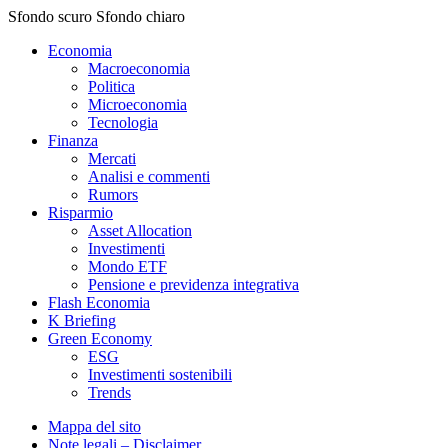
Sfondo scuro
Sfondo chiaro
Economia
Macroeconomia
Politica
Microeconomia
Tecnologia
Finanza
Mercati
Analisi e commenti
Rumors
Risparmio
Asset Allocation
Investimenti
Mondo ETF
Pensione e previdenza integrativa
Flash Economia
K Briefing
Green Economy
ESG
Investimenti sostenibili
Trends
Mappa del sito
Note legali – Disclaimer