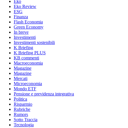
Eko
Eko Review
ESG
Finanza
Flash Economia
Green Economy
In breve
Investimenti
Investimenti sostenibili
K Briefing
K Briefing PLUS
KB commenti
Macroeconomia
Magazine
Magazine
Mercati
Microeconomia
Mondo ETF
Pensione e previdenza integrativa
Politica
Risparmio
Rubriche
Rumors
Sotto Traccia
Tecnologia