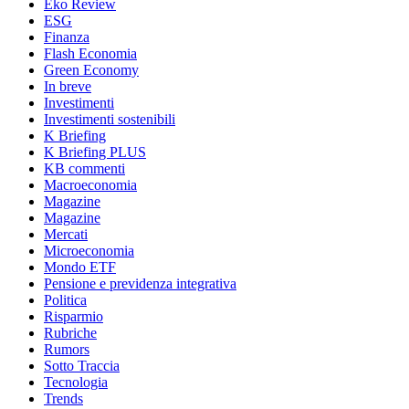
Eko Review
ESG
Finanza
Flash Economia
Green Economy
In breve
Investimenti
Investimenti sostenibili
K Briefing
K Briefing PLUS
KB commenti
Macroeconomia
Magazine
Magazine
Mercati
Microeconomia
Mondo ETF
Pensione e previdenza integrativa
Politica
Risparmio
Rubriche
Rumors
Sotto Traccia
Tecnologia
Trends