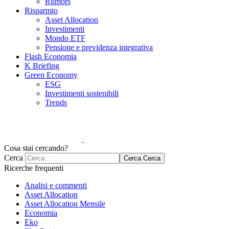
Rumors
Risparmio
Asset Allocation
Investimenti
Mondo ETF
Pensione e previdenza integrativa
Flash Economia
K Briefing
Green Economy
ESG
Investimenti sostenibili
Trends
Cosa stai cercando?
Cerca
Cerca
Cerca
Ricerche frequenti
Analisi e commenti
Asset Allocation
Asset Allocation Mensile
Economia
Eko