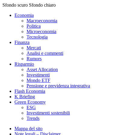
Sfondo scuro
Sfondo chiaro
Economia
Macroeconomia
Politica
Microeconomia
Tecnologia
Finanza
Mercati
Analisi e commenti
Rumors
Risparmio
Asset Allocation
Investimenti
Mondo ETF
Pensione e previdenza integrativa
Flash Economia
K Briefing
Green Economy
ESG
Investimenti sostenibili
Trends
Mappa del sito
Note legali – Disclaimer