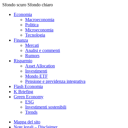
Sfondo scuro
Sfondo chiaro
Economia
Macroeconomia
Politica
Microeconomia
Tecnologia
Finanza
Mercati
Analisi e commenti
Rumors
Risparmio
Asset Allocation
Investimenti
Mondo ETF
Pensione e previdenza integrativa
Flash Economia
K Briefing
Green Economy
ESG
Investimenti sostenibili
Trends
Mappa del sito
Note legali – Disclaimer