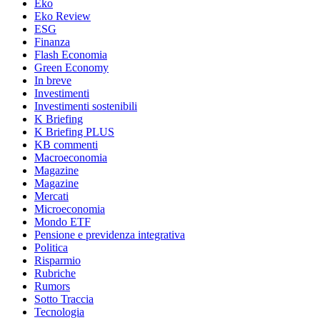
Eko
Eko Review
ESG
Finanza
Flash Economia
Green Economy
In breve
Investimenti
Investimenti sostenibili
K Briefing
K Briefing PLUS
KB commenti
Macroeconomia
Magazine
Magazine
Mercati
Microeconomia
Mondo ETF
Pensione e previdenza integrativa
Politica
Risparmio
Rubriche
Rumors
Sotto Traccia
Tecnologia