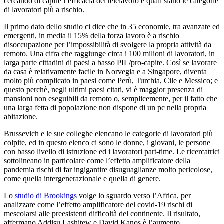
cercando di capire l’efficacia del telelavoro e quali siano le categorie
di lavoratori più a rischio.
Il primo dato dello studio ci dice che in 35 economie, tra avanzate ed
emergenti, in media il 15% della forza lavoro è a rischio
disoccupazione per l’impossibilità di svolgere la propria attività da
remoto. Una cifra che raggiunge circa i 100 milioni di lavoratori, in
larga parte cittadini di paesi a basso PIL/pro-capite. Così se lavorare
da casa è relativamente facile in Norvegia e a Singapore, diventa
molto più complicato in paesi come Perù, Turchia, Cile e Messico; e
questo perchè, negli ultimi paesi citati, vi è maggior presenza di
mansioni non eseguibili da remoto o, semplicemente, per il fatto che
una larga fetta di popolazione non dispone di un pc nella propria
abitazione.
Brussevich e le sue colleghe elencano le categorie di lavoratori più
colpite, ed in questo elenco ci sono le donne, i giovani, le persone
con basso livello di istruzione ed i lavoratori part-time. Le ricercatrici
sottolineano in particolare come l’effetto amplificatore della
pandemia rischi di far ingigantire disuguaglianze molto pericolose,
come quella intergenerazionale e quella di genere.
Lo
studio di Brookings
volge lo sguardo verso l’Africa, per
analizzare come l’effetto amplificatore del covid-19 rischi di
mescolarsi alle preesistenti difficoltà del continente. Il risultato,
affermano Addisu Lashitew e David Kanos è l’aumento