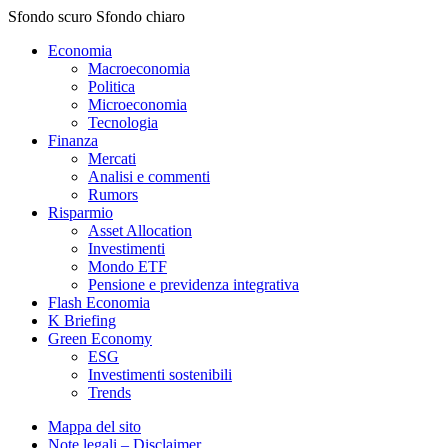
Sfondo scuro
Sfondo chiaro
Economia
Macroeconomia
Politica
Microeconomia
Tecnologia
Finanza
Mercati
Analisi e commenti
Rumors
Risparmio
Asset Allocation
Investimenti
Mondo ETF
Pensione e previdenza integrativa
Flash Economia
K Briefing
Green Economy
ESG
Investimenti sostenibili
Trends
Mappa del sito
Note legali – Disclaimer