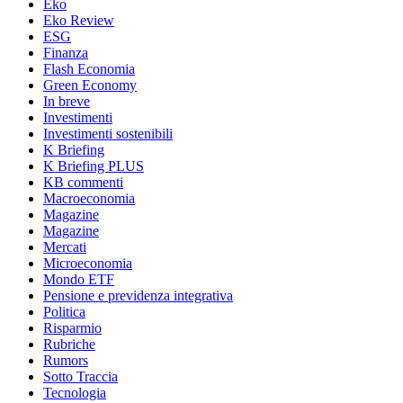
Eko
Eko Review
ESG
Finanza
Flash Economia
Green Economy
In breve
Investimenti
Investimenti sostenibili
K Briefing
K Briefing PLUS
KB commenti
Macroeconomia
Magazine
Magazine
Mercati
Microeconomia
Mondo ETF
Pensione e previdenza integrativa
Politica
Risparmio
Rubriche
Rumors
Sotto Traccia
Tecnologia